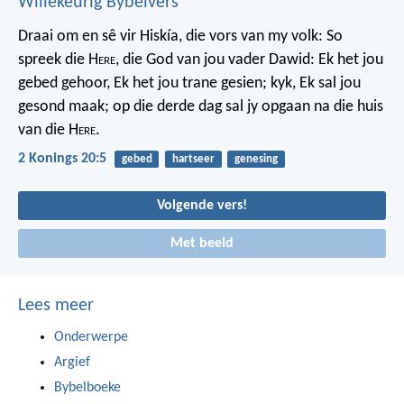
Willekeurig Bybelvers
Draai om en sê vir Hiskía, die vors van my volk: So
spreek die H
ere
, die God van jou vader Dawid: Ek het jou
gebed gehoor, Ek het jou trane gesien; kyk, Ek sal jou
gesond maak; op die derde dag sal jy opgaan na die huis
van die H
ere
.
2 Konings 20:5
gebed
hartseer
genesing
Volgende vers!
Met beeld
Lees meer
Onderwerpe
Argief
Bybelboeke