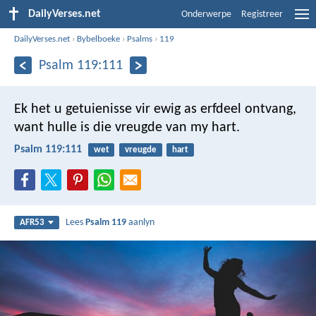
DailyVerses.net
Onderwerpe
Registreer
DailyVerses.net
›
Bybelboeke
›
Psalms
›
119
Psalm 119:111
Ek het u getuienisse vir ewig as erfdeel ontvang,
want hulle is die vreugde van my hart.
Psalm 119:111
wet
vreugde
hart
Lees
Psalm 119
aanlyn
AFR53