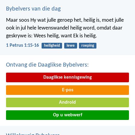
Bybelvers van die dag
Maar soos Hy wat julle geroep het, heilig is, moet julle
ook in jul hele lewenswandel heilig word, omdat daar
geskrywe is: Wees heilig, want Ek is heilig.
1 Petrus 1:15-16
heiligheid
lewe
roeping
Ontvang die Daaglikse Bybelvers:
Daaglikse kennisgewing
E-pos
Android
Op u webwerf