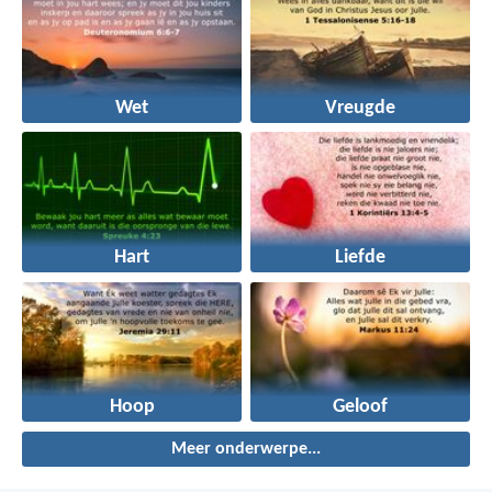
Wet
Vreugde
Hart
Liefde
Hoop
Geloof
Meer onderwerpe...