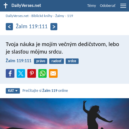
DailyVerses.net
Témy
Odoberať
DailyVerses.net
›
Biblické knihy
›
Žalmy
›
119
Žalm 119:111
Tvoja náuka je mojím večným dedičstvom,
lebo
je slasťou môjmu srdcu.
Žalm 119:111
právo
radosť
srdce
Prečítajte si
Žalm 119
online
KAT