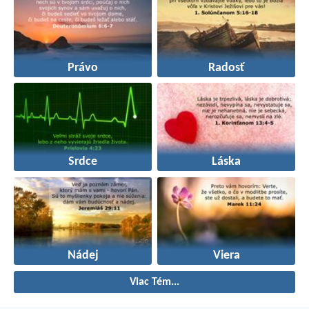
Právo
Radosť
Srdce
Láska
Nádej
Viera
Viac Tém...