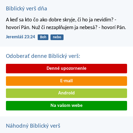
Biblický verš dňa
A keď sa kto čo ako dobre skryje, či ho ja nevidím? -
hovorí Pán. Nuž či nezaplňujem ja nebesá? - hovorí Pán.
Jeremiáš 23:24
Boh
nebo
Odoberať denne Biblický verš:
Denné upozornenie
E-mail
Android
Na vašom webe
Náhodný Biblický verš