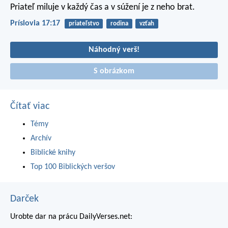
Priateľ miluje v každý čas
a v súžení je z neho brat.
Príslovia 17:17
priateľstvo
rodina
vzťah
Náhodný verš!
S obrázkom
Čítať viac
Témy
Archív
Biblické knihy
Top 100 Biblických veršov
Darček
Urobte dar na prácu DailyVerses.net: