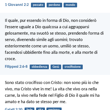
1 Giovanni 2:2
peccato
perdono
mondo
Il quale, pur essendo in forma di Dio, non considerò
l’essere uguale a Dio qualcosa a cui aggrapparsi
gelosamente, ma svuotò se stesso, prendendo forma di
servo, divenendo simile agli uomini; trovato
esteriormente come un uomo, umiliò se stesso,
facendosi ubbidiente fino alla morte, e alla morte di
croce.
Filippesi 2:6-8
obbedienza
Gesù
crocifissione
Sono stato crocifisso con Cristo: non sono più io che
vivo, ma Cristo vive in me! La vita che vivo ora nella
carne, la vivo nella fede nel Figlio di Dio il quale mi ha
amato e ha dato se stesso per me.
Galati 2:20
fede
vita
egoismo