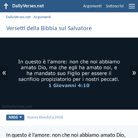
DailyVerses.net
Argomenti
Sottoscrivi
DailyVerses.net
›
Argomenti
Versetti della Bibbia sul Salvatore
«
»
NR06
Nuova Riveduta 2006
In questo è l’amore: non che noi abbiamo amato Dio,