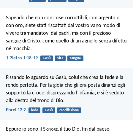
Sapendo che non con cose corruttibili, con argento o
con oro, siete stati riscattati dal vostro vano modo di
vivere tramandatovi dai padri, ma con il prezioso
sangue di Cristo, come quello di un agnello senza difetto
né macchia.
1 Pietro 1:18-19
Gesù
vita
sangue
Fissando lo sguardo su Gesù, colui che crea la fede e la
rende perfetta. Per la gioia che gli era posta dinanzi egli
sopportò la croce, disprezzando l’infamia, e si è seduto
alla destra del trono di Dio.
Ebrei 12:2
fede
Gesù
crocifissione
Eppure io sono il S
ignore
, il tuo Dio, fin dal paese