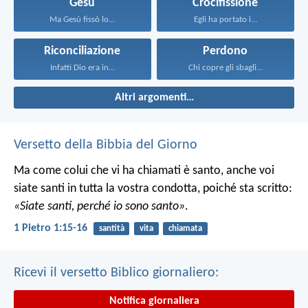
Gesù
Crocifissione
Ma Gesù fissò lo...
Egli ha portato i...
Riconciliazione
Perdono
Infatti Dio era in...
Chi copre gli sbagli...
Altri argomenti…
Versetto della Bibbia del Giorno
Ma come colui che vi ha chiamati è santo, anche voi
siate santi in tutta la vostra condotta, poiché sta scritto:
«Siate santi, perché io sono santo»
.
1 Pietro 1:15-16
santità
vita
chiamata
Ricevi il versetto Biblico giornaliero:
Notifica giornaliera