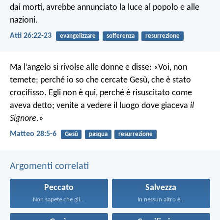
dai morti, avrebbe annunciato la luce al popolo e alle
nazioni.
Atti 26:22-23
evangelizzare
sofferenza
resurrezione
Ma l’angelo si rivolse alle donne e disse: «Voi, non
temete; perché io so che cercate Gesù, che è stato
crocifisso. Egli non è qui, perché è risuscitato come
aveva detto; venite a vedere il luogo dove giaceva
il
Signore
.»
Matteo 28:5-6
Gesù
pasqua
resurrezione
Argomenti correlati
Peccato
Salvezza
Non sapete che gli...
In nessun altro è...