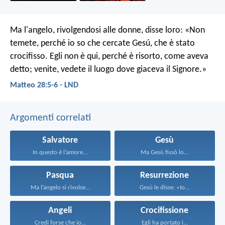
Ma l'angelo, rivolgendosi alle donne, disse loro: «Non
temete, perché io so che cercate Gesú, che è stato
crocifisso. Egli non è qui, perché è risorto, come aveva
detto; venite, vedete il luogo dove giaceva il Signore.»
Matteo 28:5-6 - LND
Argomenti correlati
Salvatore
Gesù
In questo è l’amore...
Ma Gesù fissò lo...
Pasqua
Resurrezione
Ma l’angelo si rivolse...
Gesù le disse: «Io...
Angeli
Crocifissione
Credi forse che io...
Egli ha portato i...