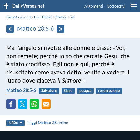
DailyVerses.net
Argomenti
Sottoscrivi
DailyVerses.net
›
Libri Biblici
›
Matteo
›
28
Matteo 28:5-6
Ma l’angelo si rivolse alle donne e disse: «Voi,
non temete; perché io so che cercate Gesù, che
è stato crocifisso. Egli non è qui, perché è
risuscitato come aveva detto; venite a vedere il
luogo dove giaceva
il Signore
.»
Matteo 28:5-6
Salvatore
Gesù
pasqua
resurrezione
angeli
crocifissione
Leggi
Matteo 28
online
NR06