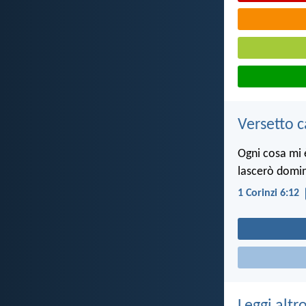
Versetto c
Ogni cosa mi è
lascerò domin
1 Corinzi 6:12
Leggi altr