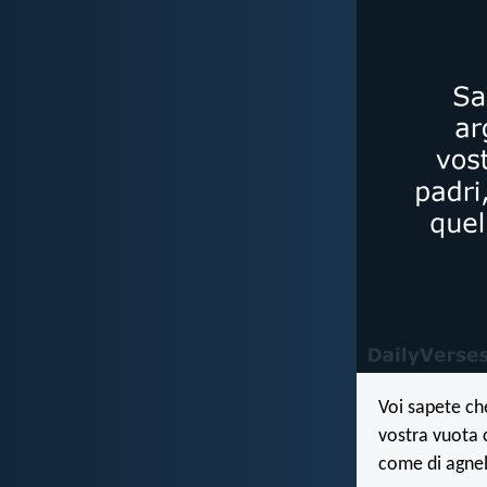
Voi sapete che
vostra vuota c
come di agnel