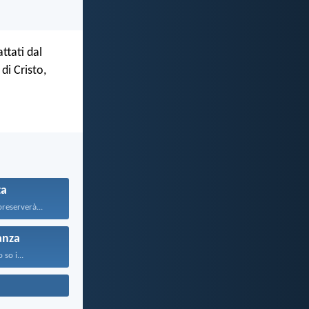
ttati dal
di Cristo,
ta
preserverà...
anza
o so i...