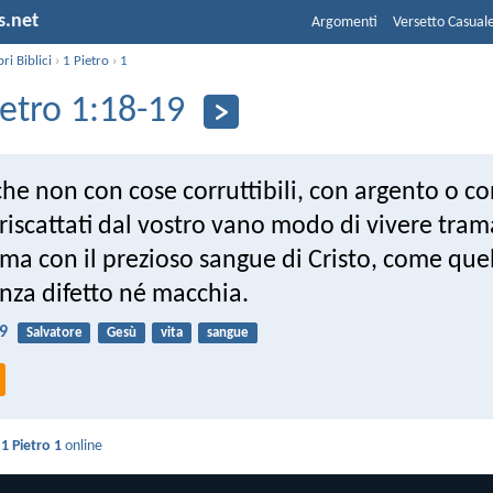
s.net
Argomenti
Versetto Casual
bri Biblici
›
1 Pietro
›
1
ietro 1:18-19
e non con cose corruttibili, con argento o co
i riscattati dal vostro vano modo di vivere tra
 ma con il prezioso sangue di Cristo, come que
nza difetto né macchia.
19
Salvatore
Gesù
vita
sangue
i
1 Pietro 1
online