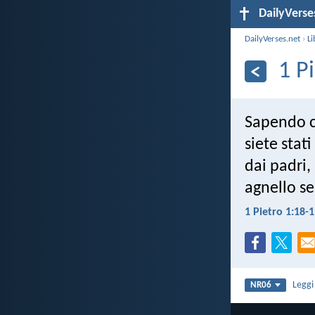
DailyVerse
DailyVerses.net
›
Li
1 P
Sapendo ch
siete stat
dai padri,
agnello se
1 Pietro 1:18-
Legg
NR06