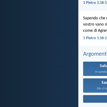
1 Pietro 1:18-1
Sapendo che no
vostro vano m
come di Agnel
1 Pietro 1:18-
Argomenti 
Sal
In questo
Sa
Dio ci ha