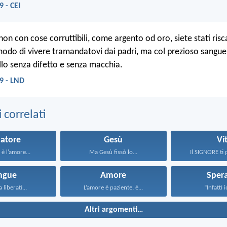
9 - CEI
n con cose corruttibili, come argento od oro, siete stati risca
odo di vivere tramandatovi dai padri, ma col prezioso sangue 
lo senza difetto e senza macchia.
19 - LND
correlati
vatore
Gesù
Vi
 è l’amore...
Ma Gesù fissò lo...
Il SIGNORE ti 
ngue
Amore
Sper
 liberati...
L’amore è paziente, è...
“Infatti i
Altri argomenti…