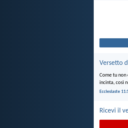
Versetto d
Come tu non c
incinta, così 
Ecclesiaste 11:
Ricevi il v