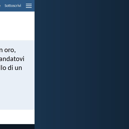
e
Sottoscrivi
n oro,
mandatovi
llo di un