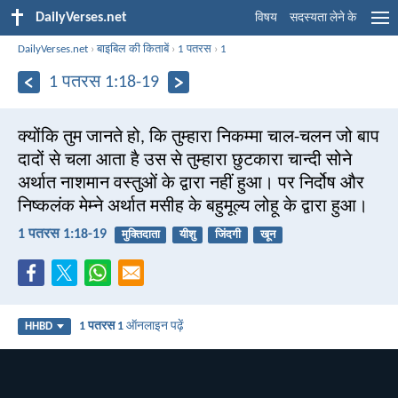
DailyVerses.net
विषय
सदस्यता लेने के
DailyVerses.net
›
बाइबिल की किताबें
›
1 पतरस
›
1
1 पतरस 1:18-19
क्योंकि तुम जानते हो, कि तुम्हारा निकम्मा चाल-चलन जो बाप
दादों से चला आता है उस से तुम्हारा छुटकारा चान्दी सोने
अर्थात नाशमान वस्तुओं के द्वारा नहीं हुआ। पर निर्दोष और
निष्कलंक मेम्ने अर्थात मसीह के बहुमूल्य लोहू के द्वारा हुआ।
1 पतरस 1:18-19
मुक्तिदाता
यीशु
जिंदगी
खून
1 पतरस 1
ऑनलाइन पढ़ें
HHBD