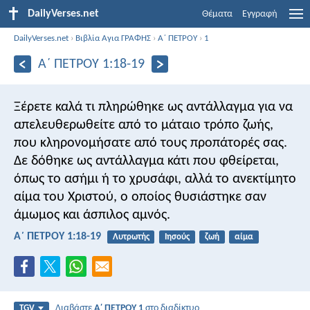
DailyVerses.net
Θέματα
Εγγραφή
DailyVerses.net
›
Βιβλία Αγια ΓΡΑΦΗΣ
›
Α΄ ΠΕΤΡΟΥ
›
1
Α΄ ΠΕΤΡΟΥ 1:18-19
Ξέρετε καλά τι πληρώθηκε ως αντάλλαγμα για να
απελευθερωθείτε από το μάταιο τρόπο ζωής,
που κληρονομήσατε από τους προπάτορές σας.
Δε δόθηκε ως αντάλλαγμα κάτι που φθείρεται,
όπως το ασήμι ή το χρυσάφι, αλλά το ανεκτίμητο
αίμα του Χριστού, ο οποίος θυσιάστηκε σαν
άμωμος και άσπιλος αμνός.
Α΄ ΠΕΤΡΟΥ 1:18-19
Λυτρωτής
Ιησούς
ζωή
αίμα
Διαβάστε
Α΄ ΠΕΤΡΟΥ 1
στο διαδίκτυο
TGV