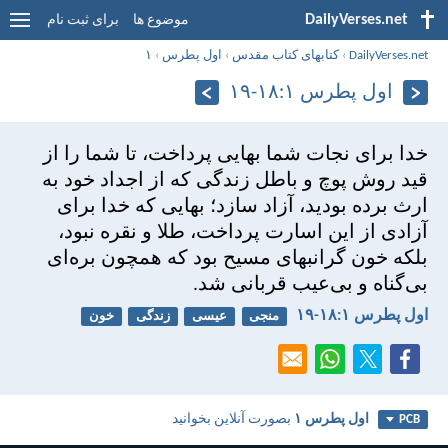
DailyVerses.net
موضوع ها
برای ثبت نام
DailyVerses.net
›
کتابهای کتاب مقدس
›
اول پطرس
›
۱
اول پطرس ۱:‏۱۸-‏۱۹
خدا برای نجات شما بهايی پرداخت، تا شما را از
قيد روش پوچ و باطل زندگی كه از اجداد خود به
ارث برده بوديد، آزاد سازد؛ بهايی كه خدا برای
آزادی از اين اسارت پرداخت، طلا و نقره نبود،
بلكه خون گرانبهای مسيح بود كه همچون بره‌ای
بی‌گناه و بی‌عيب قربانی شد.
اول پطرس ۱:‏۱۸-‏۱۹
منجی
عیسی
زندگی
خون
اول پطرس ۱
بصورت آنلاین بخوانید
PCB