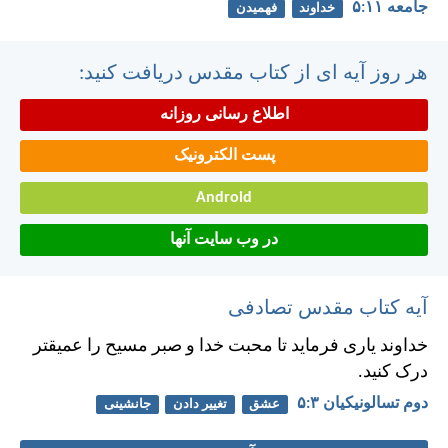
جامعه ۱۱:‏۵
خداوند
فهمیدن
هر روز آیه ای از کتاب مقدس دریافت کنید:
اطلاع رسانی روزانه
پست الکترونیک
Android
در وب سایت آنها
آیه کتاب مقدس تصادفی
خداوند ياری فرمايد تا محبت خدا و صبر مسيح را عميقتر
درک كنيد.
دوم تسالونيکیان ۳:‏۵
عشق
تغییر دادن
جانشینی