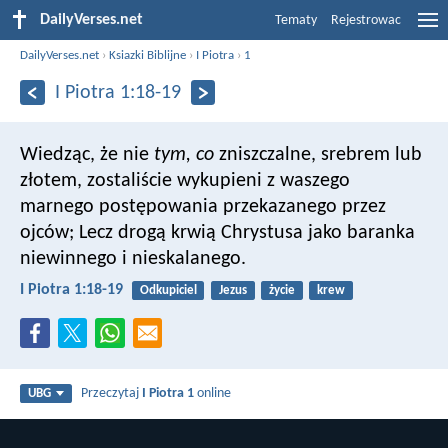
DailyVerses.net
Tematy
Rejestrowac
DailyVerses.net
›
Ksiazki Biblijne
›
I Piotra
›
1
I Piotra 1:18-19
Wiedząc, że nie
tym, co
zniszczalne, srebrem lub
złotem, zostaliście wykupieni z waszego
marnego postępowania przekazanego przez
ojców; Lecz drogą krwią Chrystusa jako baranka
niewinnego i nieskalanego.
I Piotra 1:18-19
Odkupiciel
Jezus
życie
krew
Przeczytaj
I Piotra 1
online
UBG