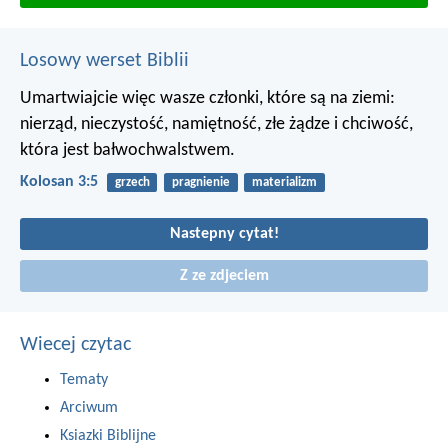
Losowy werset Biblii
Umartwiajcie więc wasze członki, które są na ziemi:
nierząd, nieczystość, namiętność, złe żądze i chciwość,
która jest bałwochwalstwem.
Kolosan 3:5
grzech
pragnienie
materializm
Nastepny cytat!
Z ze zdjeciem
Wiecej czytac
Tematy
Arciwum
Ksiazki Biblijne