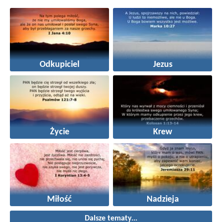
Odkupiciel
Jezus
Życie
Krew
Miłość
Nadzieja
Dalsze tematy...