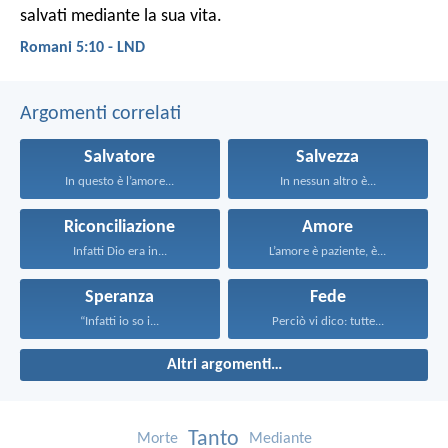
salvati mediante la sua vita.
Romani 5:10 - LND
Argomenti correlati
Salvatore
Salvezza
In questo è l’amore...
In nessun altro è...
Riconciliazione
Amore
Infatti Dio era in...
L’amore è paziente, è...
Speranza
Fede
“Infatti io so i...
Perciò vi dico: tutte...
Altri argomenti…
Tanto
Morte
Mediante