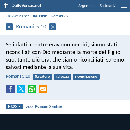
DailyVerses.net
Argomenti
Sottoscrivi
DailyVerses.net
›
Libri Biblici
›
Romani
›
5
Romani 5:10
Se infatti, mentre eravamo nemici, siamo stati
riconciliati con Dio mediante la morte del Figlio
suo, tanto più ora, che siamo riconciliati, saremo
salvati mediante la sua vita.
Romani 5:10
Salvatore
salvezza
riconciliazione
Leggi
Romani 5
online
NR06