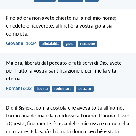
Fino ad ora non avete chiesto nulla nel mio nome;
chiedete e riceverete, affinché la vostra gioia sia
completa.
Giovanni 16:24
affidabilità
gioia
ricezione
Ma ora, liberati dal peccato e fatti servi di Dio, avete
per frutto la vostra santificazione e per fine la vita
eterna.
Romani 6:22
libertà
redentore
peccato
Dio il S
ignore
, con la costola che aveva tolta all’uomo,
formò una donna e la condusse all’uomo. L’uomo disse:
«Questa, finalmente, è ossa delle mie ossa e carne della
mia carne. Ella sarà chiamata donna perché è stata