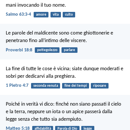
mani invocando il tuo nome.
Salmo 63:3-4
amore
vita
culto
Le parole del maldicente sono come ghiottonerie e
penetrano fino all’intimo delle viscere.
Proverbi 18:8
pettegolezzo
parlare
La fine di tutte le cose è vicina; siate dunque moderati e
sobri per dedicarvi alla preghiera.
1 Pietro 4:7
seconda venuta
fine dei tempi
riposare
Poiché in verità vi dico: finché non siano passati il cielo
e la terra, neppure un iota o un apice passerà dalla
legge senza che tutto sia adempiuto.
Matteo 5:18
affidabilità
Parola di Dio
legge