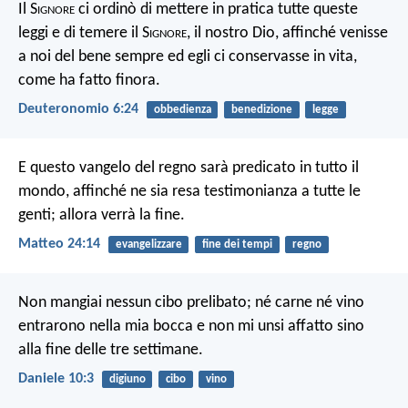
Il S
ignore
ci ordinò di mettere in pratica tutte queste
leggi e di temere il S
ignore
, il nostro Dio, affinché venisse
a noi del bene sempre ed egli ci conservasse in vita,
come ha fatto finora.
Deuteronomio 6:24
obbedienza
benedizione
legge
E questo vangelo del regno sarà predicato in tutto il
mondo, affinché ne sia resa testimonianza a tutte le
genti; allora verrà la fine.
Matteo 24:14
evangelizzare
fine dei tempi
regno
Non mangiai nessun cibo prelibato; né carne né vino
entrarono nella mia bocca e non mi unsi affatto sino
alla fine delle tre settimane.
Daniele 10:3
digiuno
cibo
vino