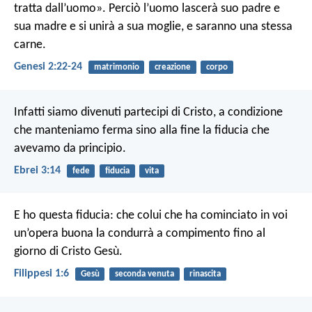
tratta dall’uomo». Perciò l’uomo lascerà suo padre e
sua madre e si unirà a sua moglie, e saranno una stessa
carne.
Genesi 2:22-24
matrimonio
creazione
corpo
Infatti siamo divenuti partecipi di Cristo, a condizione
che manteniamo ferma sino alla fine la fiducia che
avevamo da principio.
Ebrei 3:14
fede
fiducia
vita
E ho questa fiducia: che colui che ha cominciato in voi
un’opera buona la condurrà a compimento fino al
giorno di Cristo Gesù.
Filippesi 1:6
Gesù
seconda venuta
rinascita