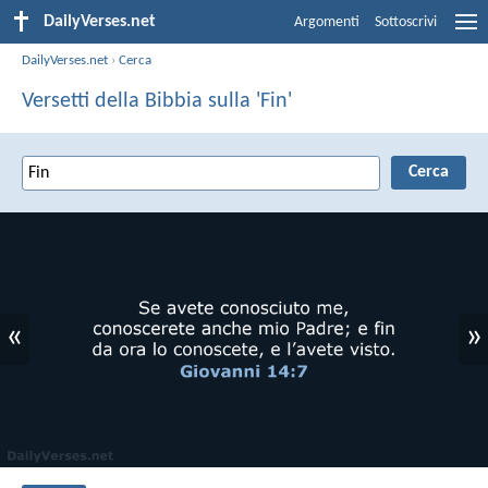
DailyVerses.net
Argomenti
Sottoscrivi
DailyVerses.net
›
Cerca
Versetti della Bibbia sulla 'Fin'
«
»