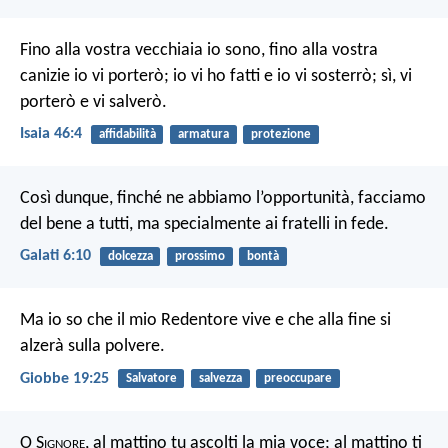
Fino alla vostra vecchiaia io sono, fino alla vostra
canizie io vi porterò; io vi ho fatti e io vi sosterrò; sì, vi
porterò e vi salverò.
Isaia 46:4
affidabilità
armatura
protezione
Così dunque, finché ne abbiamo l’opportunità, facciamo
del bene a tutti, ma specialmente ai fratelli in fede.
Galati 6:10
dolcezza
prossimo
bontà
Ma io so che il mio Redentore vive e che alla fine si
alzerà sulla polvere.
Giobbe 19:25
Salvatore
salvezza
preoccupare
O S
ignore
, al mattino tu ascolti la mia voce;
al mattino ti