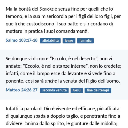
Ma la bontà del S
ignore
è senza fine per quelli che lo
temono,
e la sua misericordia per i figli dei loro figli,
per
quelli che custodiscono il suo patto
e si ricordano di
mettere in pratica i suoi comandamenti.
Salmo 103:17-18
affidabilità
legge
famiglia
Se dunque vi dicono: “Eccolo, è nel deserto”, non vi
andate; “Eccolo, è nelle stanze interne”, non lo credete;
infatti, come il lampo esce da levante e si vede fino a
ponente, così sarà
anche
la venuta del Figlio dell’uomo.
Matteo 24:26-27
seconda venuta
Gesù
fine dei tempi
Infatti la parola di Dio è vivente ed efficace, più affilata
di qualunque spada a doppio taglio, e penetrante fino a
dividere l’anima dallo spirito, le giunture dalle midolla;