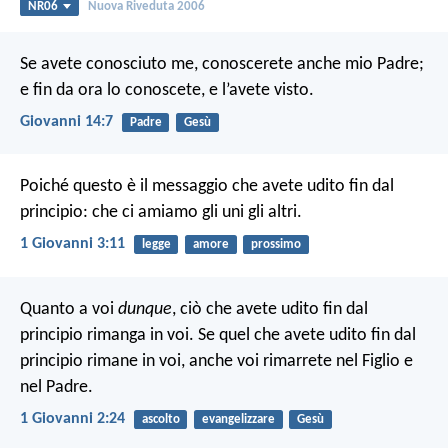
NR06
Nuova Riveduta 2006
Se avete conosciuto me, conoscerete anche mio Padre;
e fin da ora lo conoscete, e l’avete visto.
Giovanni 14:7
Padre
Gesù
Poiché questo è il messaggio che avete udito fin dal
principio: che ci amiamo gli uni gli altri.
1 Giovanni 3:11
legge
amore
prossimo
Quanto a voi
dunque
, ciò che avete udito fin dal
principio rimanga in voi. Se quel che avete udito fin dal
principio rimane in voi, anche voi rimarrete nel Figlio e
nel Padre.
1 Giovanni 2:24
ascolto
evangelizzare
Gesù