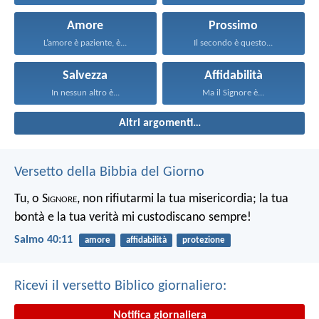
Amore
Prossimo
L’amore è paziente, è...
Il secondo è questo...
Salvezza
Affidabilità
In nessun altro è...
Ma il Signore è...
Altri argomenti…
Versetto della Bibbia del Giorno
Tu, o S
ignore
, non rifiutarmi la tua misericordia;
la tua
bontà e la tua verità mi custodiscano sempre!
Salmo 40:11
amore
affidabilità
protezione
Ricevi il versetto Biblico giornaliero:
Notifica giornaliera