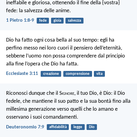
ineffabile e gloriosa, ottenendo il fine della {vostra}
fede: la salvezza delle anime.
1 Pietro 1:8-9
fede
gioia
salvezza
Dio ha fatto ogni cosa bella al suo tempo: egli ha
perfino messo nei loro cuori il pensiero dell’eternità,
sebbene l’uomo non possa comprendere dal principio
alla fine l’opera che Dio ha fatta.
Ecclesiaste 3:11
creazione
comprensione
vita
Riconosci dunque che il S
ignore
, il tuo Dio, è Dio: il Dio
fedele, che mantiene il suo patto e la sua bontà fino alla
millesima generazione verso quelli che lo amano e
osservano i suoi comandamenti.
Deuteronomio 7:9
affidabilità
legge
Dio