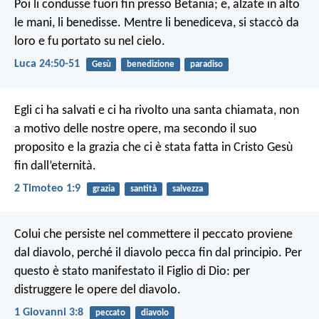
Poi li condusse fuori fin presso Betania; e, alzate in alto
le mani, li benedisse. Mentre li benediceva, si staccò da
loro e fu portato su nel cielo.
Luca 24:50-51
Gesù
benedizione
paradiso
Egli ci ha salvati e ci ha rivolto una santa chiamata, non
a motivo delle nostre opere, ma secondo il suo
proposito e la grazia che ci è stata fatta in Cristo Gesù
fin dall’eternità.
2 Timoteo 1:9
grazia
santità
salvezza
Colui che persiste nel commettere il peccato proviene
dal diavolo, perché il diavolo pecca fin dal principio. Per
questo è stato manifestato il Figlio di Dio: per
distruggere le opere del diavolo.
1 Giovanni 3:8
peccato
diavolo