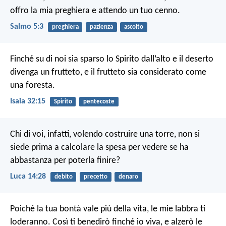
offro la mia preghiera e attendo un tuo cenno.
Salmo 5:3
preghiera
pazienza
ascolto
Finché su di noi sia sparso lo Spirito dall’alto e il deserto
divenga un frutteto, e il frutteto sia considerato come
una foresta.
Isaia 32:15
Spirito
pentecoste
Chi di voi, infatti, volendo costruire una torre, non si
siede prima a calcolare la spesa per vedere se ha
abbastanza per poterla finire?
Luca 14:28
debito
precetto
denaro
Poiché la tua bontà vale più della vita,
le mie labbra ti
loderanno.
Così ti benedirò finché io viva,
e alzerò le