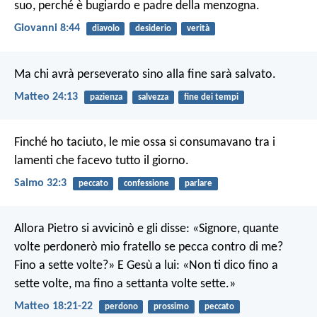
suo, perché è bugiardo e padre della menzogna.
Giovanni 8:44
diavolo
desiderio
verità
Ma chi avrà perseverato sino alla fine sarà salvato.
Matteo 24:13
pazienza
salvezza
fine dei tempi
Finché ho taciuto, le mie ossa si consumavano tra i
lamenti che facevo tutto il giorno.
Salmo 32:3
peccato
confessione
parlare
Allora Pietro si avvicinò e gli disse: «Signore, quante
volte perdonerò mio fratello se pecca contro di me?
Fino a sette volte?» E Gesù a lui: «Non ti dico fino a
sette volte, ma fino a settanta volte sette.»
Matteo 18:21-22
perdono
prossimo
peccato