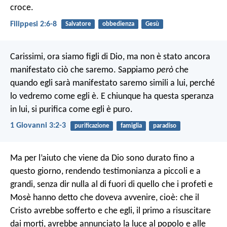
croce.
Filippesi 2:6-8
Salvatore
obbedienza
Gesù
Carissimi, ora siamo figli di Dio, ma non è stato ancora
manifestato ciò che saremo. Sappiamo
però
che
quando egli sarà manifestato saremo simili a lui, perché
lo vedremo come egli è. E chiunque ha questa speranza
in lui, si purifica come egli è puro.
1 Giovanni 3:2-3
purificazione
famiglia
paradiso
Ma per l’aiuto che viene da Dio sono durato fino a
questo giorno, rendendo testimonianza a piccoli e a
grandi, senza dir nulla al di fuori di quello che i profeti e
Mosè hanno detto che doveva avvenire, cioè: che il
Cristo avrebbe sofferto e che egli, il primo a risuscitare
dai morti, avrebbe annunciato la luce al popolo e alle