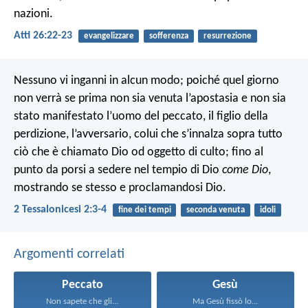
nazioni.
Atti 26:22-23
evangelizzare
sofferenza
resurrezione
Nessuno vi inganni in alcun modo; poiché quel giorno
non verrà se prima non sia venuta l’apostasia e non sia
stato manifestato l’uomo del peccato, il figlio della
perdizione, l’avversario, colui che s’innalza sopra tutto
ciò che è chiamato Dio od oggetto di culto; fino al
punto da porsi a sedere nel tempio di Dio
come Dio
,
mostrando se stesso e proclamandosi Dio.
2 Tessalonicesi 2:3-4
fine dei tempi
seconda venuta
idoli
Argomenti correlati
Peccato
Gesù
Non sapete che gli...
Ma Gesù fissò lo...