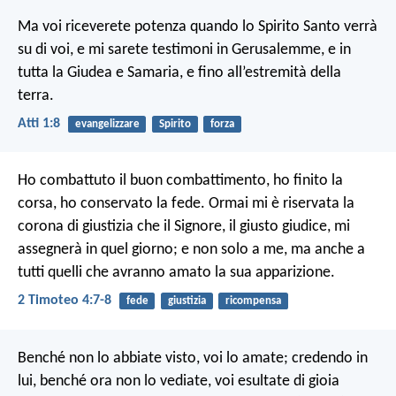
Ma voi riceverete potenza quando lo Spirito Santo verrà
su di voi, e mi sarete testimoni in Gerusalemme, e in
tutta la Giudea e Samaria, e fino all’estremità della
terra.
Atti 1:8
evangelizzare
Spirito
forza
Ho combattuto il buon combattimento, ho finito la
corsa, ho conservato la fede. Ormai mi è riservata la
corona di giustizia che il Signore, il giusto giudice, mi
assegnerà in quel giorno; e non solo a me, ma anche a
tutti quelli che avranno amato la sua apparizione.
2 Timoteo 4:7-8
fede
giustizia
ricompensa
Benché non lo abbiate visto, voi lo amate; credendo in
lui, benché ora non lo vediate, voi esultate di gioia