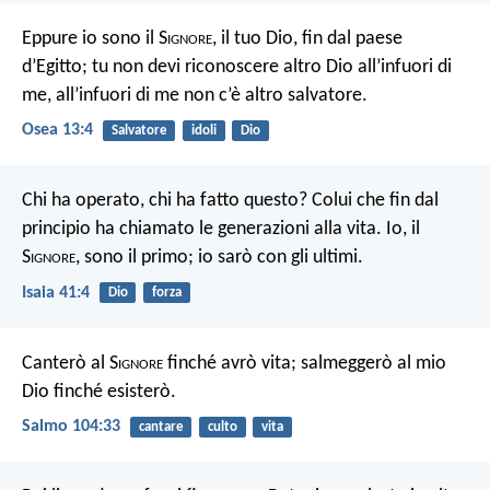
Eppure io sono il S
ignore
, il tuo Dio, fin dal paese
d’Egitto; tu non devi riconoscere altro Dio all’infuori di
me, all’infuori di me non c’è altro salvatore.
Osea 13:4
Salvatore
idoli
Dio
Chi ha operato, chi ha fatto questo?
Colui che fin dal
principio ha chiamato le generazioni alla vita.
Io, il
S
ignore
, sono il primo;
io sarò con gli ultimi.
Isaia 41:4
Dio
forza
Canterò al S
ignore
finché avrò vita;
salmeggerò al mio
Dio finché esisterò.
Salmo 104:33
cantare
culto
vita