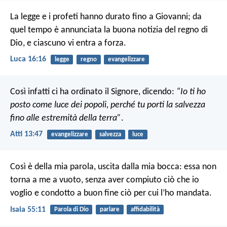
La legge e i profeti hanno durato fino a Giovanni; da
quel tempo è annunciata la buona notizia del regno di
Dio, e ciascuno vi entra a forza.
Luca 16:16
legge
regno
evangelizzare
Così infatti ci ha ordinato il Signore, dicendo:
“Io ti ho
posto come luce dei popoli,
perché tu porti la salvezza
fino alle estremità della terra”
.
Atti 13:47
evangelizzare
salvezza
luce
Così è della mia parola,
uscita dalla mia bocca:
essa non
torna a me a vuoto,
senza aver compiuto ciò che io
voglio
e condotto a buon fine ciò per cui l’ho mandata.
Isaia 55:11
Parola di Dio
parlare
affidabilità