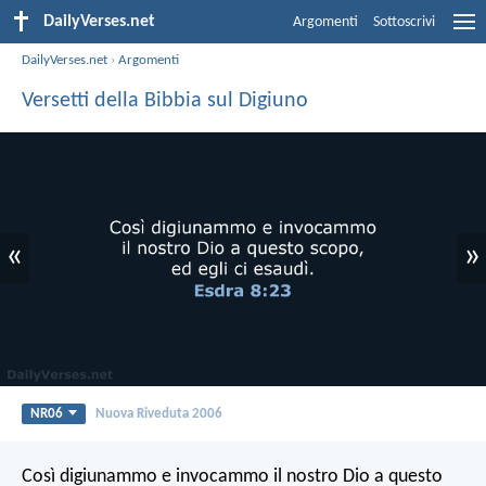
DailyVerses.net
Argomenti
Sottoscrivi
DailyVerses.net
›
Argomenti
Versetti della Bibbia sul Digiuno
«
»
NR06
Nuova Riveduta 2006
Così digiunammo e invocammo il nostro Dio a questo