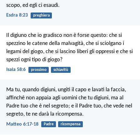
scopo, ed egli ci esaudì.
Esdra 8:23
preghiera
Il digiuno che io gradisco non è forse questo:
che si
spezzino le catene della malvagità,
che si sciolgano i
legami del giogo,
che si lascino liberi gli oppressi
e che si
spezzi ogni tipo di giogo?
Isaia 58:6
prossimo
schiavitù
Ma tu, quando digiuni, ungiti il capo e lavati la faccia,
affinché non appaia agli uomini che tu digiuni, ma al
Padre tuo che è nel segreto; e il Padre tuo, che vede nel
segreto, te ne darà la ricompensa.
Matteo 6:17-18
Padre
ricompensa