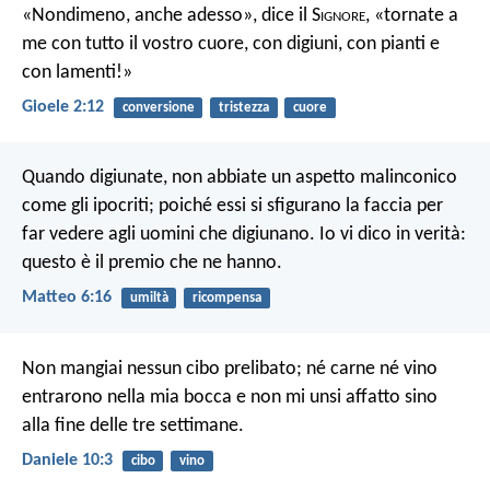
«Nondimeno, anche adesso», dice il S
ignore
, «tornate a
me con tutto il vostro cuore, con digiuni, con pianti e
con lamenti!»
Gioele 2:12
conversione
tristezza
cuore
Quando digiunate, non abbiate un aspetto malinconico
come gli ipocriti; poiché essi si sfigurano la faccia per
far vedere agli uomini che digiunano. Io vi dico in verità:
questo è il premio che ne hanno.
Matteo 6:16
umiltà
ricompensa
Non mangiai nessun cibo prelibato; né carne né vino
entrarono nella mia bocca e non mi unsi affatto sino
alla fine delle tre settimane.
Daniele 10:3
cibo
vino