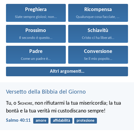
Preghiera
Ricompensa
Siate sempre gioiosi; non...
Qualunque cosa facciate, fatela...
Prossimo
Schiavitù
Il secondo è questo...
Cristo ci ha liberati...
Padre
Conversione
Come un padre è...
Se il mio popolo...
Altri argomenti…
Versetto della Bibbia del Giorno
Tu, o S
ignore
, non rifiutarmi la tua misericordia;
la tua
bontà e la tua verità mi custodiscano sempre!
Salmo 40:11
amore
affidabilità
protezione