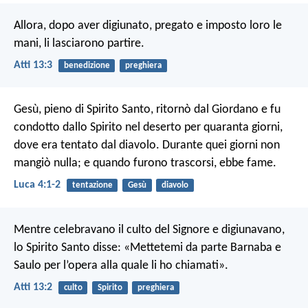
Allora, dopo aver digiunato, pregato e imposto loro le
mani, li lasciarono partire.
Atti 13:3
benedizione
preghiera
Gesù, pieno di Spirito Santo, ritornò dal Giordano e fu
condotto dallo Spirito nel deserto per quaranta giorni,
dove era tentato dal diavolo. Durante quei giorni non
mangiò nulla; e quando furono trascorsi, ebbe fame.
Luca 4:1-2
tentazione
Gesù
diavolo
Mentre celebravano il culto del Signore e digiunavano,
lo Spirito Santo disse: «Mettetemi da parte Barnaba e
Saulo per l’opera alla quale li ho chiamati».
Atti 13:2
culto
Spirito
preghiera