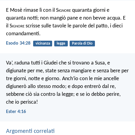
E Mosè rimase lì con il S
ignore
quaranta giorni e
quaranta notti; non mangiò pane e non bevve acqua. E
il S
ignore
scrisse sulle tavole le parole del patto, i dieci
comandamenti.
Esodo 34:28
vicinanza
legge
Parola di Dio
Va’, raduna tutti i Giudei che si trovano a Susa, e
digiunate per me, state senza mangiare e senza bere per
tre giorni, notte e giorno. Anch’io con le mie ancelle
digiunerò allo stesso modo; e dopo entrerò dal re,
sebbene ciò sia contro la legge; e se io debbo perire,
che io perisca!
Ester 4:16
Argomenti correlati