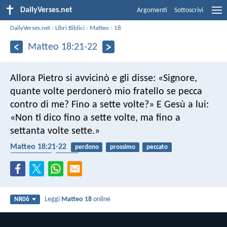
DailyVerses.net
Argomenti
Sottoscrivi
DailyVerses.net
›
Libri Biblici
›
Matteo
›
18
Matteo 18:21-22
Allora Pietro si avvicinò e gli disse: «Signore,
quante volte perdonerò mio fratello se pecca
contro di me? Fino a sette volte?» E Gesù a lui:
«Non ti dico fino a sette volte, ma fino a
settanta volte sette.»
Matteo 18:21-22
perdono
prossimo
peccato
misericordia
grazia
Leggi
Matteo 18
online
NR06