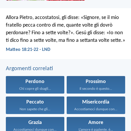
Allora Pietro, accostatosi, gli disse: «Signore, se il mio
fratello pecca contro di me, quante volte gli dovrò
perdonare? Fino a sette volte?». Gesú gli disse: «Io non
ti dico fino a sette volte, ma fino a settanta volte sette.»
Matteo 18:21-22 - LND
Argomenti correlati
Perdono
Prossimo
Chi copre gli sbagli...
Il secondo è questo...
Peccato
Misericordia
Non sapete che gli...
Accostiamoci dunque con piena...
Grazia
Amore
Accostiamoci dunque con piena...
L’amore è paziente, è...