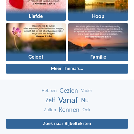
Liefde
Hoop
Geloof
Familie
Meer Thema's...
Gezien
Hebben
Vader
Vanaf
Zelf
Nu
Kennen
Zullen
Ook
Zoek naar Bijbelteksten