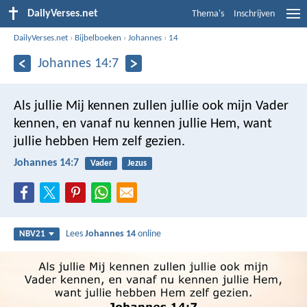
DailyVerses.net
Thema's
Inschrijven
DailyVerses.net
›
Bijbelboeken
›
Johannes
›
14
Johannes 14:7
Als jullie Mij kennen zullen jullie ook mijn Vader
kennen, en vanaf nu kennen jullie Hem, want
jullie hebben Hem zelf gezien.
Johannes 14:7
Vader
Jezus
Lees
Johannes 14
online
NBV21