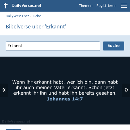
DailyVerses.net
Themen
Registrieren
DailyVerses.net
›
Suche
Bibelverse über 'Erkannt'
«
»