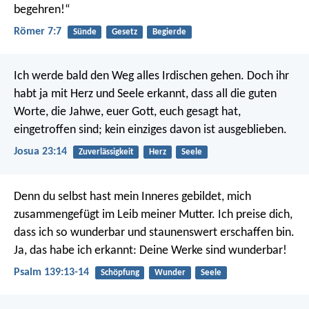
begehren!“
Römer 7:7
Sünde
Gesetz
Begierde
Ich werde bald den Weg alles Irdischen gehen. Doch ihr
habt ja mit Herz und Seele erkannt, dass all die guten
Worte, die Jahwe, euer Gott, euch gesagt hat,
eingetroffen sind; kein einziges davon ist ausgeblieben.
Josua 23:14
Zuverlässigkeit
Herz
Seele
Denn du selbst hast mein Inneres gebildet,
mich
zusammengefügt im Leib meiner Mutter.
Ich preise dich,
dass ich so wunderbar
und staunenswert erschaffen bin.
Ja, das habe ich erkannt:
Deine Werke sind wunderbar!
Psalm 139:13-14
Schöpfung
Wunder
Seele