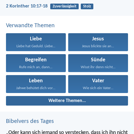
2 Korinther 10:17-18
Zuverlässigkeit
Stolz
Verwandte Themen
Liebe
Jesus
Liebe hat Geduld. Liebe...
Jesus blickte sie an...
Begreifen
Sünde
Rufe mich an, dann...
Wisst ihr denn nicht...
Leben
Vater
Jahwe behütet dich vor...
Wie sich ein Vater...
Weitere Themen...
Bibelvers des Tages
„Oder kann sich jemand so verstecken, dass ich ihn nicht