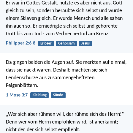
Er war in Gottes Gestalt,
nutzte es aber nicht aus, Gott
gleich zu sein,
sondern beraubte sich selbst
und wurde
einem Sklaven gleich.
Er wurde Mensch
und alle sahen
ihn auch so.
Er erniedrigte sich selbst
und gehorchte
Gott bis zum Tod - zum Verbrechertod am Kreuz.
Philipper 2:6-8
Erlöser
Gehorsam
Jesus
Da gingen beiden die Augen auf. Sie merkten auf einmal,
dass sie nackt waren. Deshalb machten sie sich
Lendenschurze aus zusammengehefteten
Feigenblättern.
1 Mose 3:7
Kleidung
Sünde
„Wer sich aber rühmen will, der rühme sich des Herrn!“
Denn wer vom Herrn empfohlen wird, ist anerkannt;
nicht der, der sich selbst empfiehlt.