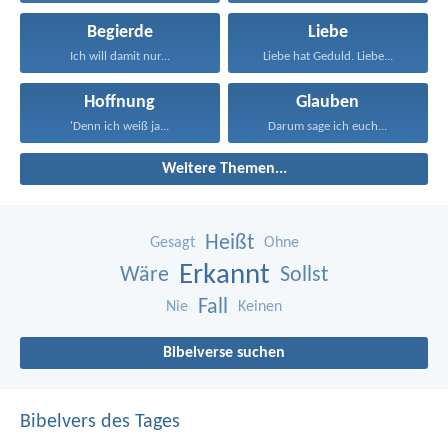
Begierde
Liebe
Ich will damit nur...
Liebe hat Geduld. Liebe...
Hoffnung
Glauben
'Denn ich weiß ja...
Darum sage ich euch...
Weitere Themen...
Heißt
Gesagt
Ohne
Erkannt
Wäre
Sollst
Fall
Nie
Keinen
Bibelverse suchen
Bibelvers des Tages