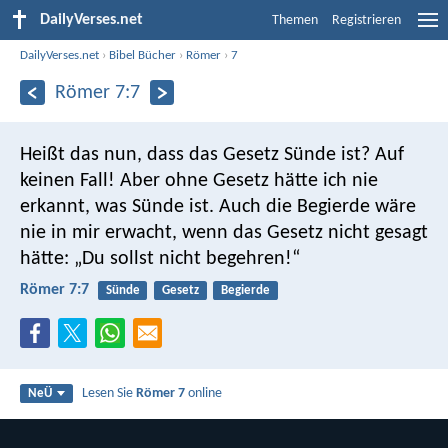
DailyVerses.net
Themen
Registrieren
DailyVerses.net
›
Bibel Bücher
›
Römer
›
7
Römer 7:7
Heißt das nun, dass das Gesetz Sünde ist? Auf
keinen Fall! Aber ohne Gesetz hätte ich nie
erkannt, was Sünde ist. Auch die Begierde wäre
nie in mir erwacht, wenn das Gesetz nicht gesagt
hätte: „Du sollst nicht begehren!“
Römer 7:7
Sünde
Gesetz
Begierde
Lesen Sie
Römer 7
online
NeÜ