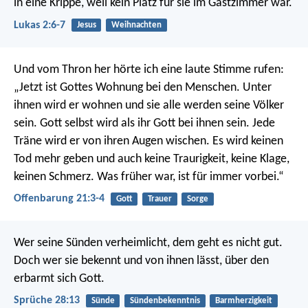
in eine Krippe, weil kein Platz für sie im Gastzimmer war.
Lukas 2:6-7
Jesus
Weihnachten
Und vom Thron her hörte ich eine laute Stimme rufen:
„Jetzt ist Gottes Wohnung bei den Menschen. Unter
ihnen wird er wohnen und sie alle werden seine Völker
sein. Gott selbst wird als ihr Gott bei ihnen sein. Jede
Träne wird er von ihren Augen wischen. Es wird keinen
Tod mehr geben und auch keine Traurigkeit, keine Klage,
keinen Schmerz. Was früher war, ist für immer vorbei.“
Offenbarung 21:3-4
Gott
Trauer
Sorge
Wer seine Sünden verheimlicht, dem geht es nicht gut.
Doch wer sie bekennt und von ihnen lässt, über den
erbarmt sich Gott.
Sprüche 28:13
Sünde
Sündenbekenntnis
Barmherzigkeit