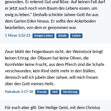
geworden. Er erkennt Gut und Böse. Auf keinen Fall darf
er jetzt auch noch vom Baum des Lebens essen, um
ewig zu leben.“ Deshalb schickte Jahwe-Gott ihn aus
dem Garten Eden hinaus. Er sollte den Ackerboden
bearbeiten, von dem er genommen war.
1 Mose 3:22-23
Ewiges Leben
Sünde
Leben
Zwar blüht der Feigenbaum nicht,
der Weinstock bringt
keinen Ertrag,
der Ölbaum hat keine Oliven,
die
Kornfelder keine Frucht,
aus dem Pferch sind die Schafe
verschwunden,
kein Rind steht mehr in den Ställen,
dennoch will ich jubeln über Jahwe,
will mich freuen
über den Gott meines Heils.
Habakuk 3:17-18
Freude
Heil
Verehrung
Für euch aber gilt: Der Heilige Geist, mit dem Christus