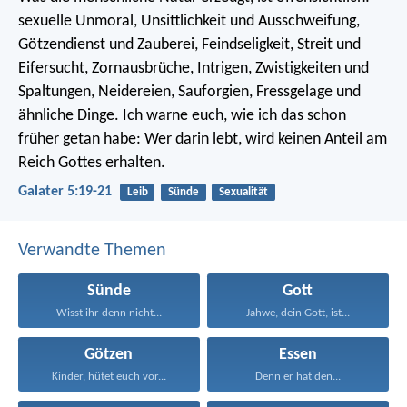
sexuelle Unmoral, Unsittlichkeit und Ausschweifung,
Götzendienst und Zauberei, Feindseligkeit, Streit und
Eifersucht, Zornausbrüche, Intrigen, Zwistigkeiten und
Spaltungen, Neidereien, Sauforgien, Fressgelage und
ähnliche Dinge. Ich warne euch, wie ich das schon
früher getan habe: Wer darin lebt, wird keinen Anteil am
Reich Gottes erhalten.
Galater 5:19-21
Leib
Sünde
Sexualität
Verwandte Themen
Sünde
Gott
Wisst ihr denn nicht...
Jahwe, dein Gott, ist...
Götzen
Essen
Kinder, hütet euch vor...
Denn er hat den...