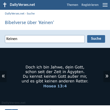
DailyVerses.net
Themen
Registrieren
DailyVerses.net
›
Suche
Bibelverse über 'Keinen'
«
»