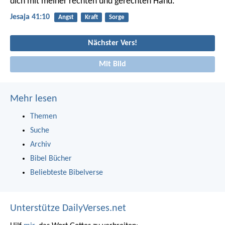
dich mit meiner rechten und gerechten Hand.
Jesaja 41:10
Angst
Kraft
Sorge
Nächster Vers!
Mit Bild
Mehr lesen
Themen
Suche
Archiv
Bibel Bücher
Beliebteste Bibelverse
Unterstütze DailyVerses.net