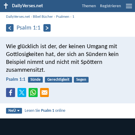
DailyVerses.net
Themen
Registrieren
DailyVerses.net
›
Bibel Bücher
›
Psalmen
›
1
Psalm 1:1
Wie glücklich ist der,
der keinen Umgang mit
Gottlosigkeiten hat,
der sich an Sündern kein
Beispiel nimmt
und nicht mit Spöttern
zusammensitzt.
Psalm 1:1
Sünde
Gerechtigkeit
Segen
Lesen Sie
Psalm 1
online
NeÜ