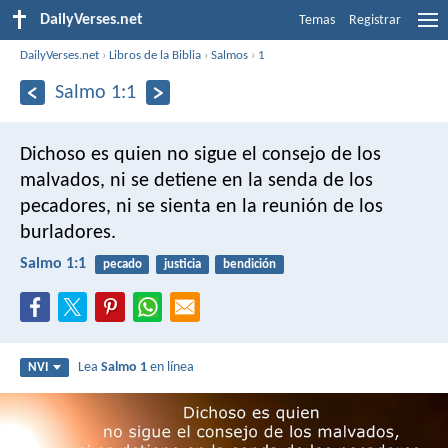
DailyVerses.net
Temas
Registrar
DailyVerses.net
›
Libros de la Biblia
›
Salmos
›
1
Salmo 1:1
Dichoso es quien
no sigue el consejo de los
malvados,
ni se detiene en la senda de los
pecadores,
ni se sienta en la reunión de los
burladores.
Salmo 1:1
pecado
justicia
bendición
Lea
Salmo 1
en línea
NVI