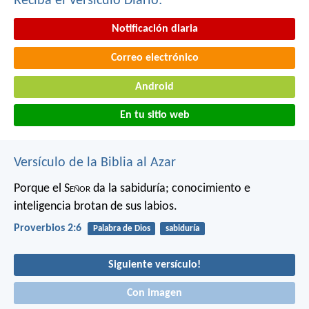
Reciba el Versículo Diario:
Notificación diaria
Correo electrónico
Android
En tu sitio web
Versículo de la Biblia al Azar
Porque el S
eñor
da la sabiduría;
conocimiento e
inteligencia brotan de sus labios.
Proverbios 2:6
Palabra de Dios
sabiduría
Siguiente versículo!
Con imagen