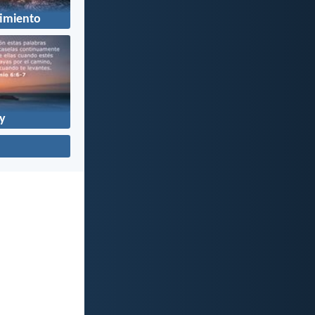
imiento
y