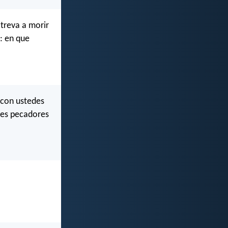
atreva a morir
: en que
 con ustedes
res pecadores