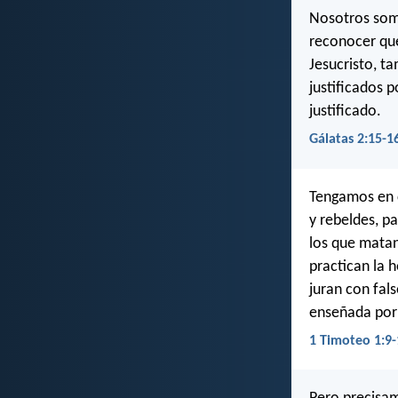
Nosotros somo
reconocer que
Jesucristo, t
justificados p
justificado.
Gálatas 2:15-1
Tengamos en c
y rebeldes, p
los que matan
practican la 
juran con fals
enseñada por 
1 Timoteo 1:9-