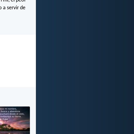
 mí, el peor
o a servir de