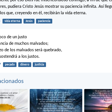
ente por eso Dios fue misericordioso conmigo, a fin de que en
es, pudiera Cristo Jesús mostrar su paciencia infinita. Así lleg
os que, creyendo en él, recibirán la vida eterna.
6
vida eterna
Jesús
paciencia
oco de un justo
ancia de muchos malvados;
zo de los malvados será quebrado,
sostendrá a los justos.
7
pecado
dinero
justicia
acionados