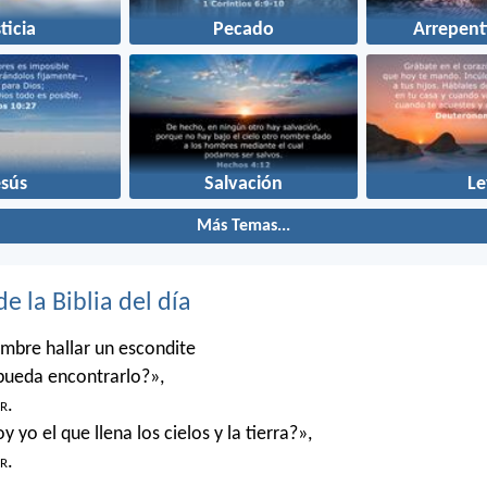
ticia
Pecado
Arrepent
esús
Salvación
Le
Más Temas...
de la Biblia del día
mbre hallar un escondite
pueda encontrarlo?»,
r
.
 yo el que llena los cielos y la tierra?»,
r
.