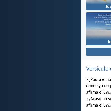
Jus
J
Versículo 
«¿Podrá el ho
donde yo no 
afirma el S
eño
«¿Acaso no soy
afirma el S
eño