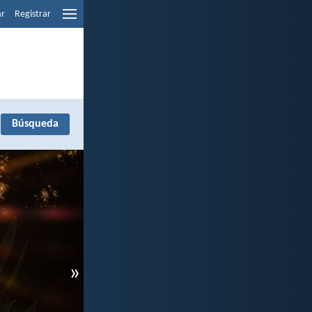
ar
Registrar
'
»