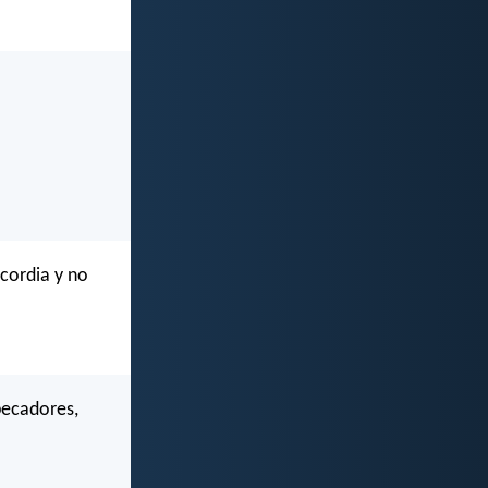
icordia y no
pecadores,