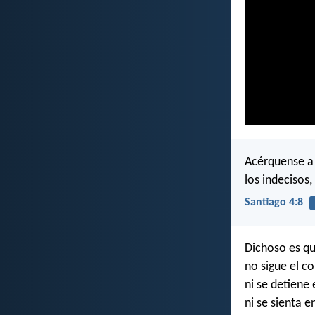
Acérquense a 
los indecisos,
Santiago 4:8
Dichoso es qu
no sigue el c
ni se detiene
ni se sienta e