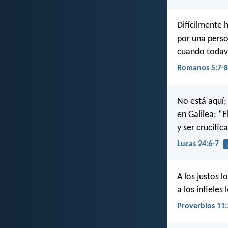
Difícilmente 
por una perso
cuando todaví
Romanos 5:7-8
No está aquí;
en Galilea: “
y ser crucific
Lucas 24:6-7
A los justos l
a los infieles
Proverbios 11: