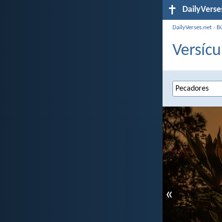
DailyVerse
DailyVerses.net
›
B
Versícu
«