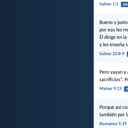
Salmo 1:1
pe
Bueno y justo 
por eso les m
Él dirige en la
y les enseña 
Salmo 25:8-9
Pero vayan y 
sacrificios”. 
Mateo 9:13
m
Porque así c
también por l
Romanos 5:19