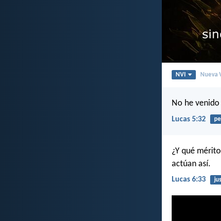
NVI
Nueva V
No he venido 
Lucas 5:32
pe
¿Y qué mérito
actúan así.
Lucas 6:33
jus