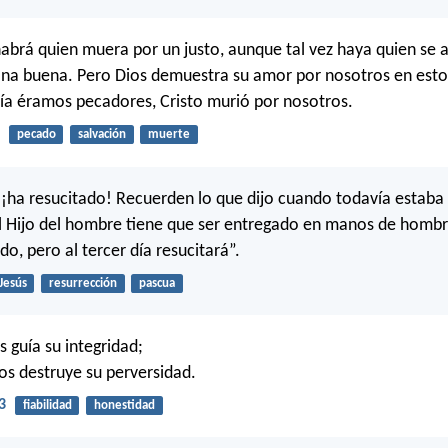
habrá quien muera por un justo, aunque tal vez haya quien se 
na buena. Pero Dios demuestra su amor por nosotros en esto
a éramos pecadores, Cristo murió por nosotros.
pecado
salvación
muerte
 ¡ha resucitado! Recuerden lo que dijo cuando todavía estaba
El Hijo del hombre tiene que ser entregado en manos de homb
ado, pero al tercer día resucitará”.
Jesús
resurrección
pascua
os guía su integridad;
 los destruye su perversidad.
3
fiabilidad
honestidad