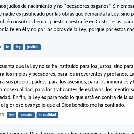
s judíos de nacimiento y no “pecadores paganos”. Sin embar
 nadie es justificado por las obras que demanda la Ley, sino p
ambién nosotros hemos puesto nuestra fe en Cristo Jesús, para
or la fe en él y no por las obras de la Ley; porque por estas na
6
fe
ley
justicia
uenta que la Ley no se ha instituido para los justos, sino par
ara los impíos y pecadores, para los irreverentes y profanos. L
 a sus propios padres, para los asesinos, para los inmorales y 
homosexualidad, para los traficantes de esclavos, los mentiros
edad. En fin, la Ley es para todo lo que está en contra de la s
el glorioso evangelio que el Dios bendito me ha confiado.
11
ley
pecado
sexualidad