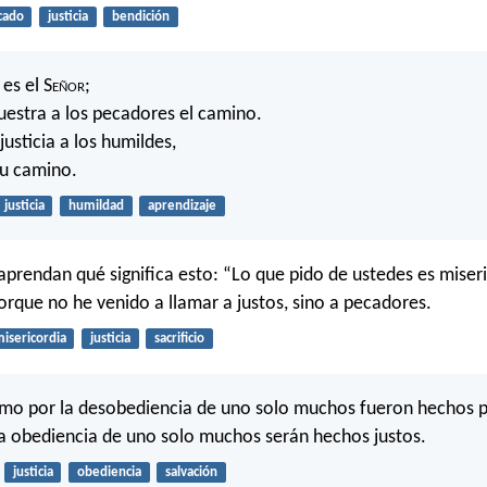
cado
justicia
bendición
es el S
eñor
;
uestra a los pecadores el camino.
 justicia a los humildes,
su camino.
justicia
humildad
aprendizaje
aprendan qué significa esto: “Lo que pido de ustedes es miser
Porque no he venido a llamar a justos, sino a pecadores.
isericordia
justicia
sacrificio
omo por la desobediencia de uno solo muchos fueron hechos 
a obediencia de uno solo muchos serán hechos justos.
justicia
obediencia
salvación