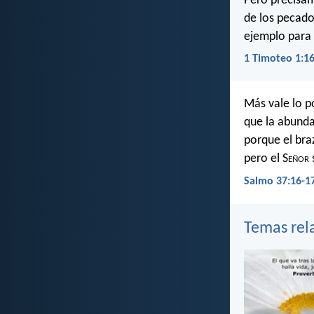
Pero precisam
de los pecador
ejemplo para l
1 Timoteo 1:1
Más vale lo p
que la abund
porque el bra
pero el S
eñor
Salmo 37:16-1
Temas rel