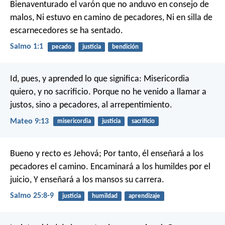
Bienaventurado el varón que no anduvo en consejo de
malos,
Ni estuvo en camino de pecadores,
Ni en silla de
escarnecedores se ha sentado.
Salmo 1:1
pecado
justicia
bendición
Id, pues, y aprended lo que significa: Misericordia
quiero, y no sacrificio. Porque no he venido a llamar a
justos, sino a pecadores, al arrepentimiento.
Mateo 9:13
misericordia
justicia
sacrificio
Bueno y recto es Jehová;
Por tanto, él enseñará a los
pecadores el camino.
Encaminará a los humildes por el
juicio,
Y enseñará a los mansos su carrera.
Salmo 25:8-9
justicia
humildad
aprendizaje