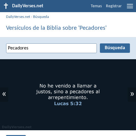
DailyVerses.net
Temas
Registrar
DailyVerses.net
›
Búsqueda
Versículos de la Biblia sobre 'Pecadores'
«
»