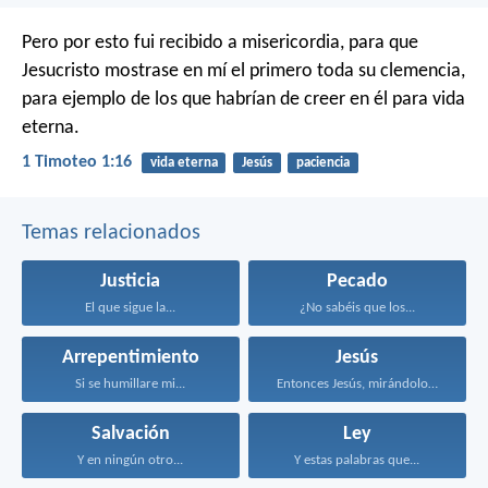
Pero por esto fui recibido a misericordia, para que
Jesucristo mostrase en mí el primero toda su clemencia,
para ejemplo de los que habrían de creer en él para vida
eterna.
1 Timoteo 1:16
vida eterna
Jesús
paciencia
Temas relacionados
Justicia
Pecado
El que sigue la...
¿No sabéis que los...
Arrepentimiento
Jesús
Si se humillare mi...
Entonces Jesús, mirándolos, dijo...
Salvación
Ley
Y en ningún otro...
Y estas palabras que...