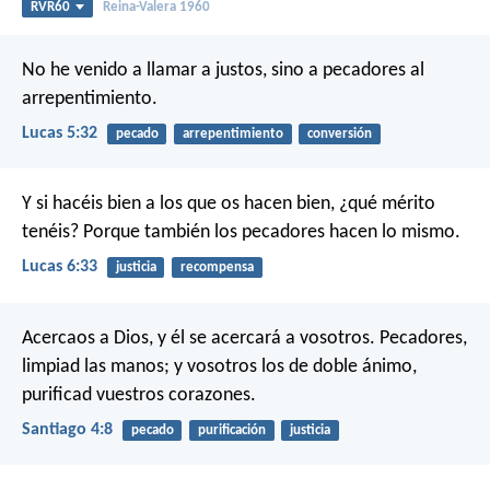
RVR60
Reina-Valera 1960
No he venido a llamar a justos, sino a pecadores al
arrepentimiento.
Lucas 5:32
pecado
arrepentimiento
conversión
Y si hacéis bien a los que os hacen bien, ¿qué mérito
tenéis? Porque también los pecadores hacen lo mismo.
Lucas 6:33
justicia
recompensa
Acercaos a Dios, y él se acercará a vosotros. Pecadores,
limpiad las manos; y vosotros los de doble ánimo,
purificad vuestros corazones.
Santiago 4:8
pecado
purificación
justicia