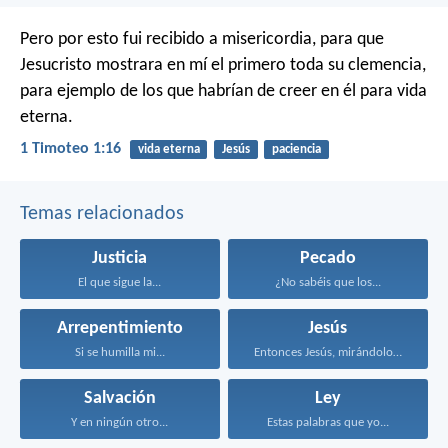
Pero por esto fui recibido a misericordia, para que
Jesucristo mostrara en mí el primero toda su clemencia,
para ejemplo de los que habrían de creer en él para vida
eterna.
1 Timoteo 1:16
vida eterna
Jesús
paciencia
Temas relacionados
Justicia
Pecado
El que sigue la...
¿No sabéis que los...
Arrepentimiento
Jesús
Si se humilla mi...
Entonces Jesús, mirándolos, dijo...
Salvación
Ley
Y en ningún otro...
Estas palabras que yo...