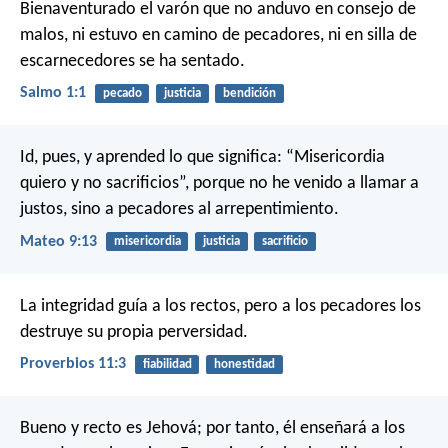
Bienaventurado el varón
que no anduvo en consejo de
malos,
ni estuvo en camino de pecadores,
ni en silla de
escarnecedores se ha sentado.
Salmo 1:1
pecado
justicia
bendición
Id, pues, y aprended lo que significa: “Misericordia
quiero y no sacrificios”, porque no he venido a llamar a
justos, sino a pecadores al arrepentimiento.
Mateo 9:13
misericordia
justicia
sacrificio
La integridad guía a los rectos,
pero a los pecadores los
destruye su propia perversidad.
Proverbios 11:3
fiabilidad
honestidad
Bueno y recto es Jehová;
por tanto, él enseñará a los