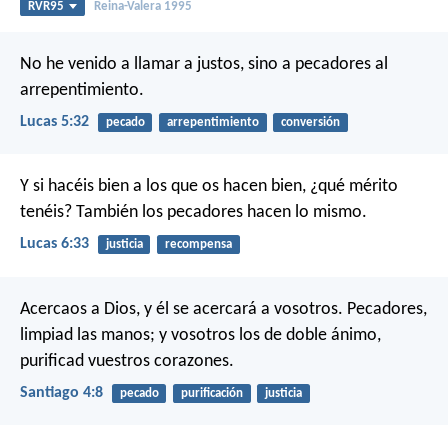
RVR95
Reina-Valera 1995
No he venido a llamar a justos, sino a pecadores al
arrepentimiento.
Lucas 5:32
pecado
arrepentimiento
conversión
Y si hacéis bien a los que os hacen bien, ¿qué mérito
tenéis? También los pecadores hacen lo mismo.
Lucas 6:33
justicia
recompensa
Acercaos a Dios, y él se acercará a vosotros. Pecadores,
limpiad las manos; y vosotros los de doble ánimo,
purificad vuestros corazones.
Santiago 4:8
pecado
purificación
justicia