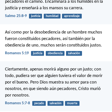
pecadores el camino.
Encaminará a los humildes en la
justicia
y enseñará a los mansos su carrera.
Salmo 25:8-9
justicia
humildad
aprendizaje
Así como por la desobediencia de un hombre muchos
fueron constituidos pecadores, así también por la
obediencia de uno, muchos serán constituidos justos.
Romanos 5:19
justicia
obediencia
salvación
Ciertamente, apenas morirá alguno por un justo; con
todo, pudiera ser que alguien tuviera el valor de morir
por el bueno. Pero Dios muestra su amor para con
nosotros, en que siendo aún pecadores, Cristo murió
por nosotros.
Romanos 5:7-8
pecado
salvación
muerte