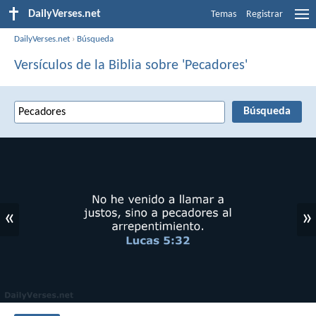
DailyVerses.net
Temas
Registrar
DailyVerses.net
›
Búsqueda
Versículos de la Biblia sobre 'Pecadores'
«
»