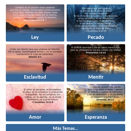
Ley
Pecado
Esclavitud
Mentir
Amor
Esperanza
Más Temas...