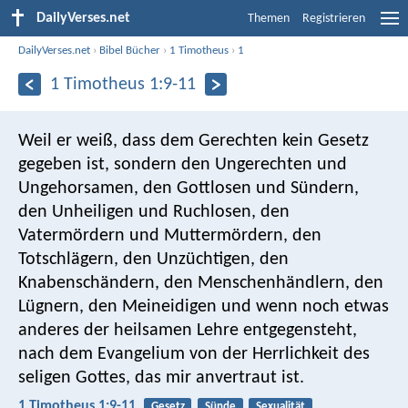
DailyVerses.net
Themen
Registrieren
DailyVerses.net
›
Bibel Bücher
›
1 Timotheus
›
1
1 Timotheus 1:9-11
Weil er weiß, dass dem Gerechten kein Gesetz
gegeben ist, sondern den Ungerechten und
Ungehorsamen, den Gottlosen und Sündern,
den Unheiligen und Ruchlosen, den
Vatermördern und Muttermördern, den
Totschlägern, den Unzüchtigen, den
Knabenschändern, den Menschenhändlern, den
Lügnern, den Meineidigen und wenn noch etwas
anderes der heilsamen Lehre entgegensteht,
nach dem Evangelium von der Herrlichkeit des
seligen Gottes, das mir anvertraut ist.
1 Timotheus 1:9-11
Gesetz
Sünde
Sexualität