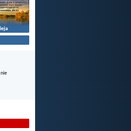
ieja
 nie