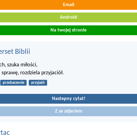
Email
Android
Na twojej stronie
set Biblii
ch, szuka miłości,
 sprawę, rozdziela przyjaciół.
przebaczenie
przyjaźń
Nastepny cytat!
Z ze zdjeciem
ytac