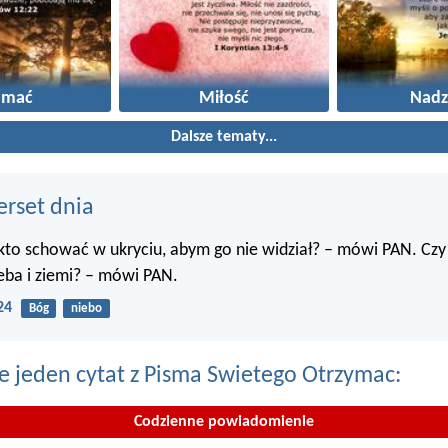
amać
Miłość
Nadz
Dalsze tematy...
erset dnia
kto schować w ukryciu, abym go nie widział? – mówi PAN. Czy
eba i ziemi? – mówi PAN.
24
Bóg
niebo
e jeden cytat z Pisma Swietego Otrzymac:
Codzienne powiadomienie