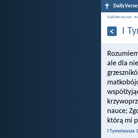
DailyVerse
DailyVerses.net
›
Ks
I T
Rozumiemy
ale dla ni
grzesznikó
matkobójc
współżyją
krzywoprz
nauce; Zg
którą mi 
I Tymoteusza 1