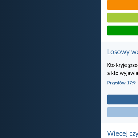
Losowy wer
Kto kryje grze
a kto wyjawia
Przysłów 17:9
Wiecej cz