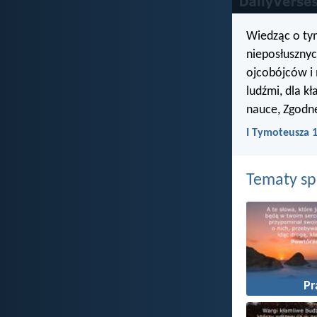
Wiedząc o tym
nieposłusznyc
ojcobójców i
ludźmi, dla k
nauce, Zgodne
I Tymoteusza 
Tematy s
P