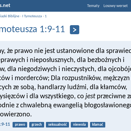
s.net
Tematy
Losowy werset
iazki Biblijne
›
I Tymoteusza
›
1
ymoteusza 1:9-11
, że prawo nie jest ustanowione dla sprawie
eprawych i nieposłusznych, dla bezbożnych i
w, dla niegodziwych i nieczystych, dla ojcobó
ów i morderców; Dla rozpustników, mężczyzn
cych ze sobą, handlarzy ludźmi, dla kłamców,
ysięzców i dla wszystkiego, co
jest
przeciwne z
odnie z chwalebną ewangelią błogosławioneg
powierzono.
:9-11
prawo
grzech
seksualność
niewola
kłamać