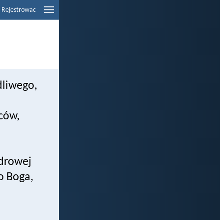
Rejestrowac
dliwego,
jców,
drowej
o Boga,