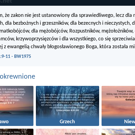
, że zakon nie jest ustanowiony dla sprawiedliwego, lecz dla 
h, dla bezbożnych i grzeszników, dla bezecnych i nieczystych, d
 matkobójców, dla mężobójców, Rozpustników, mężołożników, 
łamców, krzywoprzysięzców i dla wszystkiego, co się sprzeciwi
j z ewangelią chwały błogosławionego Boga, która została m
1:9-11 - BW1975
pokrewnione
rawo
Grzech
Niew