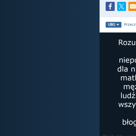
Przecz
UBG