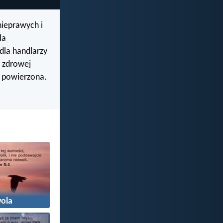
nieprawych i
la
dla handlarzy
a zdrowej
i powierzona.
ola