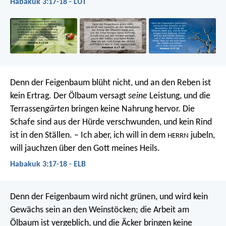
Habakuk 3:17-18 - LUT
Denn der Feigenbaum blüht nicht,
und an den Reben ist
kein Ertrag.
Der Ölbaum versagt
seine
Leistung,
und die
Terrassen
gärten
bringen keine Nahrung hervor.
Die
Schafe sind aus der Hürde verschwunden,
und kein Rind
ist in den Ställen.
– Ich aber, ich will in dem
jubeln,
HERRN
will jauchzen über den Gott meines Heils.
Habakuk 3:17-18 - ELB
Denn der Feigenbaum wird nicht grünen,
und wird kein
Gewächs sein an den Weinstöcken;
die Arbeit am
Ölbaum ist vergeblich,
und die Äcker bringen keine