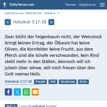
DailyVerses.net
Themen
Registrieren
DailyVerses.net
›
Bibel Bücher
›
Habakuk
›
3
Habakuk 3:17-18
Zwar blüht der Feigenbaum nicht,
der Weinstock
bringt keinen Ertrag,
der Ölbaum hat keine
Oliven,
die Kornfelder keine Frucht,
aus dem
Pferch sind die Schafe verschwunden,
kein Rind
steht mehr in den Ställen,
dennoch will ich
jubeln über Jahwe,
will mich freuen über den
Gott meines Heils.
Habakuk 3:17-18
Freude
Heil
Verehrung
Ernte
Früchte tragen
Wein
Lesen Sie
Habakuk 3
online
NeÜ