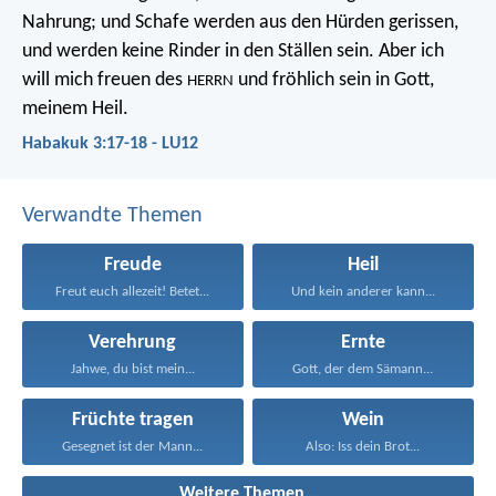
Nahrung;
und Schafe werden aus den Hürden gerissen,
und werden keine Rinder in den Ställen sein.
Aber ich
will mich freuen des
und fröhlich sein in Gott,
HERRN
meinem Heil.
Habakuk 3:17-18 - LU12
Verwandte Themen
Freude
Heil
Freut euch allezeit! Betet...
Und kein anderer kann...
Verehrung
Ernte
Jahwe, du bist mein...
Gott, der dem Sämann...
Früchte tragen
Wein
Gesegnet ist der Mann...
Also: Iss dein Brot...
Weitere Themen...