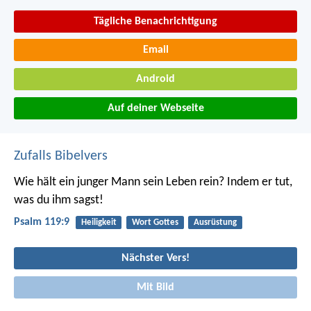
Tägliche Benachrichtigung
Email
Android
Auf deiner Webseite
Zufalls Bibelvers
Wie hält ein junger Mann sein Leben rein?
Indem er tut,
was du ihm sagst!
Psalm 119:9
Heiligkeit
Wort Gottes
Ausrüstung
Nächster Vers!
Mit Bild