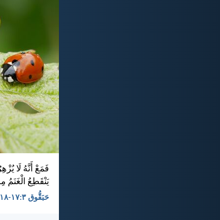
فَمَعْ أَنَّهُ لَا يُز
يَنْقَطِعُ الْغَنَمُ م
حَبَقُّوق ٣:‏١٧-‏١٨ - KEH