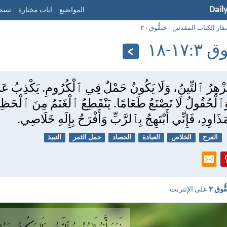
Dail
المواضيع
ايات مختارة
تسجي
فار الكتاب المقدس
›
حَبَقُّوق
›
٣
٣:‏١٧-‏١٨
َا يُزْهِرُ ٱلتِّينُ، وَلَا يَكُونُ حَمْلٌ فِي ٱلْكُرُومِ. يَكْذِبُ عَ
وَٱلْحُقُولُ لَا تَصْنَعُ طَعَامًا. يَنْقَطِعُ ٱلْغَنَمُ مِنَ ٱلْحَظِي
َاوِدِ، فَإِنِّي أَبْتَهِجُ بِٱلرَّبِّ وَأَفْرَحُ بِإِلَهِ خَلَاصِي.
الفرح
الخلاص
العبادة
الحصاد
حمل الثمر
النبيذ
قُّوق ٣
على الإنترنت