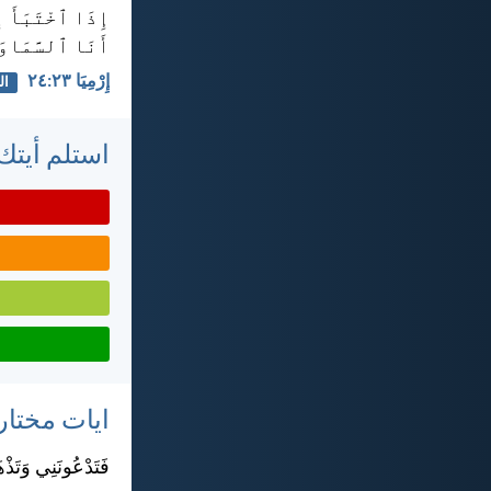
إِذَا ٱخْتَبَأَ إ
أَنَا ٱلسَّمَاوَ
إِرْمِيَا ٢٣:‏٢٤
ال
استلم أيتك 
ايات مختار
فَتَدْعُونَنِي وَتَذْه