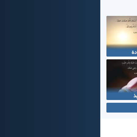
دة
يذ