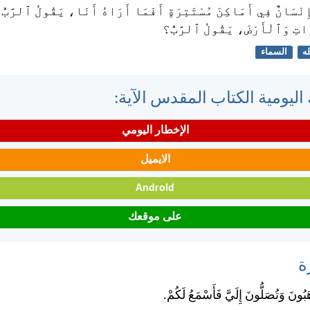
ِنْسَانٌ فِي أَمَاكِنَ مُسْتَتِرَةٍ أَفَمَا أَرَاهُ أَنَا، يَقُولُ ٱلرَّبُّ؟
اتِ وَٱلْأَرْضَ، يَقُولُ ٱلرَّبُّ؟
له
السماء
اليومية الكتاب المقدس الآية:
الإخطار اليومي
الايميل
Android
على موقعك
ة
َبُونَ وَتُصَلُّونَ إِلَيَّ فَأَسْمَعُ لَكُمْ.