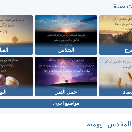
ت صلة
فرح
الخلاص
العبا
صاد
حمل الثمر
النب
مواضيع اخرى
 المقدس اليومية