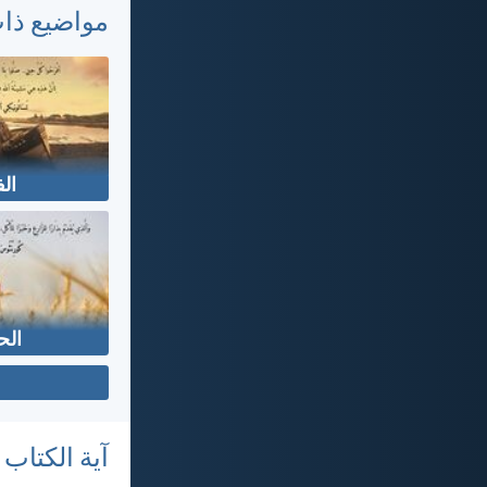
مواضيع ذا
ال
الح
آية الكتاب