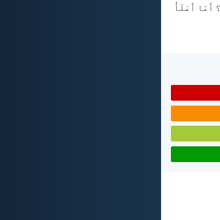
 أَمَا أَمْلَأُ