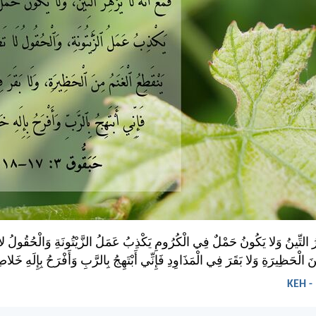
ْهِرُ التِّينُ وَلا يَكُونُ حَمْلٌ فِي الْكُرُومِ يَكْذِبُ عَمَلُ الزَّيْتُونَةِ وَالْحُقُولُ ل
ِنَ الْحَظِيرَةِ وَلا بَقَرَ فِي الْمَذَاوِدِ فَإِنِّي أَبْتَهِجُ بِالرَّبِ وَأَفْرَحُ بِإِلَهِ خَل