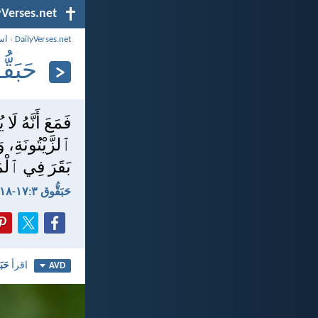
yVerses.net
DailyVerses.net
›
اس
حَبَقُّوق 
فَمَعَ أَنَّهُ ل
ٱلزَّيْتُونَةِ، 
بَقَرَ فِي ٱلْمَذ
حَبَقُّوق ٣:‏١٧-‏١٨
اقرأ
حَبَ
AVD