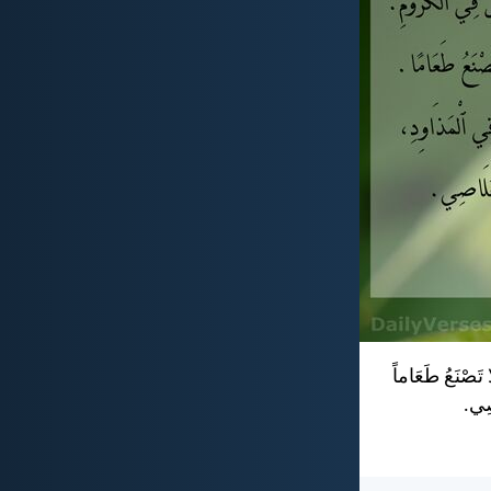
ا تَصْنَعُ طَعَاماً
اصِي.