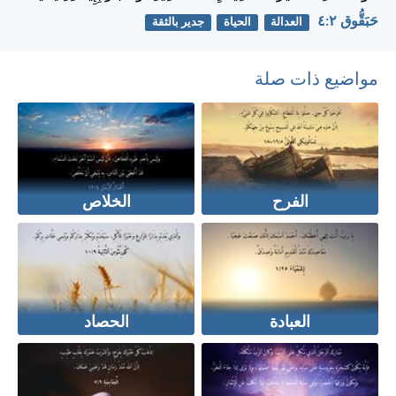
حَبَقُّوق ٢:‏٤
العدالة
الحياة
جدير بالثقة
مواضيع ذات صلة
الفرح
الخلاص
العبادة
الحصاد