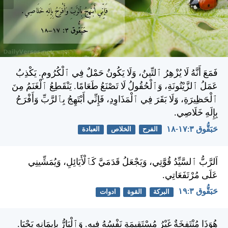
فَمَعَ أَنَّهُ لَا يُزْهِرُ ٱلتِّينُ، وَلَا يَكُونُ حَمْلٌ فِي ٱلْكُرُومِ. يَكْذِبُ
عَمَلُ ٱلزَّيْتُونَةِ، وَٱلْحُقُولُ لَا تَصْنَعُ طَعَامًا. يَنْقَطِعُ ٱلْغَنَمُ مِنَ
ٱلْحَظِيرَةِ، وَلَا بَقَرَ فِي ٱلْمَذَاوِدِ، فَإِنِّي أَبْتَهِجُ بِٱلرَّبِّ وَأَفْرَحُ
بِإِلَهِ خَلَاصِي.
حَبَقُّوق ٣:‏١٧-‏١٨
الفرح
الخلاص
العبادة
اَلرَّبُّ ٱلسَّيِّدُ قُوَّتِي، وَيَجْعَلُ قَدَمَيَّ كَٱلْأَيَائِلِ، وَيُمَشِّينِي
عَلَى مُرْتَفَعَاتِي.
حَبَقُّوق ٣:‏١٩
البركة
القوة
ادوات
هُوَذَا مُنْتَفِخَةٌ غَيْرُ مُسْتَقِيمَةٍ نَفْسُهُ فِيهِ. وَٱلْبَارُّ بِإِيمَانِهِ يَحْيَا.