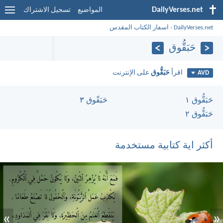
DailyVerses.net
المواضيع
تسجيل الاشتراك
DailyVerses.net
›
اسفار الكتاب المقدس
حَبَقُّوق
اقرأ
حَبَقُّوق
على الإنترنت
AVD
حَبَقُّوق ١
حَبَقُّوق ٣
حَبَقُّوق ٢
أكثر اية كتابية مستخدمة
»
«