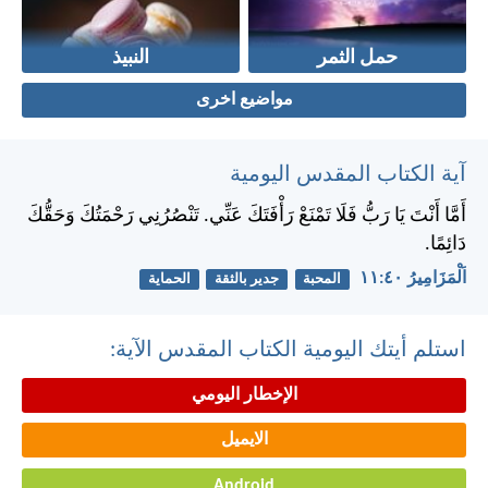
حمل الثمر
النبيذ
مواضيع اخرى
آية الكتاب المقدس اليومية
أَمَّا أَنْتَ يَا رَبُّ فَلَا تَمْنَعْ رَأْفَتَكَ عَنِّي. تَنْصُرُنِي رَحْمَتُكَ وَحَقُّكَ
دَائِمًا.
اَلْمَزَامِيرُ ٤٠:‏١١
المحبة
جدير بالثقة
الحماية
استلم أيتك اليومية الكتاب المقدس الآية:
الإخطار اليومي
الايميل
Android