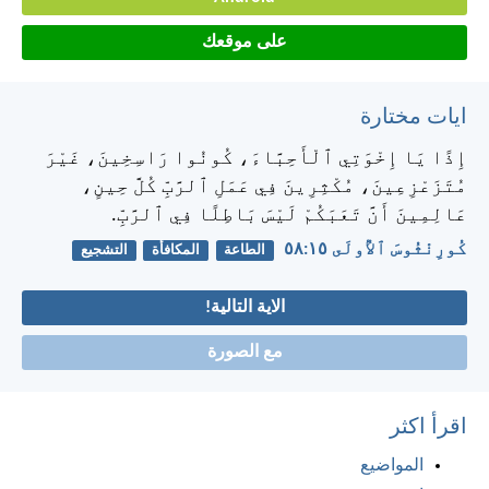
على موقعك
ايات مختارة
إِذًا يَا إِخْوَتِي ٱلْأَحِبَّاءَ، كُونُوا رَاسِخِينَ، غَيْرَ
مُتَزَعْزِعِينَ، مُكْثِرِينَ فِي عَمَلِ ٱلرَّبِّ كُلَّ حِينٍ،
عَالِمِينَ أَنَّ تَعَبَكُمْ لَيْسَ بَاطِلًا فِي ٱلرَّبِّ.
كُورِنْثُوسَ ٱلأُولَى ١٥:‏٥٨
الطاعة
المكافأة
التشجيع
الاية التالية!
مع الصورة
اقرأ اكثر
المواضيع