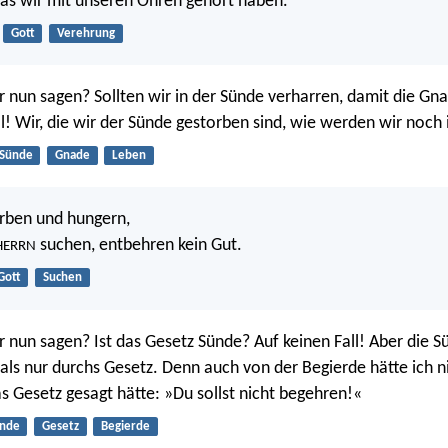
as wir mit unseren Ohren gehört haben.
Gott
Verehrung
r nun sagen? Sollten wir in der Sünde verharren, damit die G
l! Wir, die wir der Sünde gestorben sind, wie werden wir noch 
Sünde
Gnade
Leben
rben und hungern,
suchen, entbehren kein Gut.
HERRN
Gott
Suchen
r nun sagen? Ist das Gesetz Sünde? Auf keinen Fall! Aber die S
 als nur durchs Gesetz. Denn auch von der Begierde hätte ich n
s Gesetz gesagt hätte: »Du sollst nicht begehren!«
nde
Gesetz
Begierde