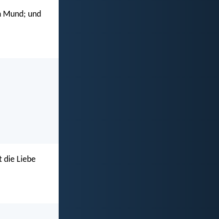
en Mund; und
t die Liebe