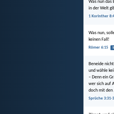
Was nun das E
in der Welt gi
1 Korinther 8:
Was nun, soll
keinen Fall!
Römer 6:15
Beneide nich
und wähle ke
– Denn ein Gr
wer sich auf 
doch mit den 
Sprüche 3:31-