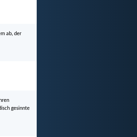
em ab, der
ihren
disch gesinnte