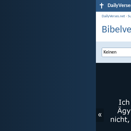
DailyVerse
DailyVerses.net
›
S
Bibelve
«