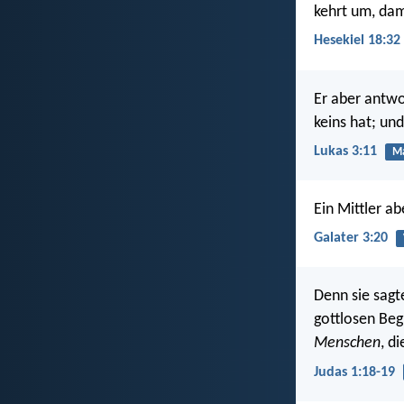
kehrt um, dami
Hesekiel 18:32
Er aber antwo
keins hat; un
Lukas 3:11
Ma
Ein Mittler ab
Galater 3:20
Denn sie sagt
gottlosen Beg
Menschen
, d
Judas 1:18-19