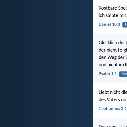
Kostbare Spei
ich salbte mi
Daniel 10:3
F
Glücklich der
der nicht fol
den Weg der S
und nicht im K
Psalm 1:1
Sü
Liebt nicht di
des Vaters nic
1 Johannes 2:1