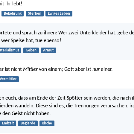
t ihr lebt!
Bekehrung
Sterben
Ewiges Leben
rtete und sprach zu ihnen: Wer zwei Unterkleider hat, gebe d
d wer Speise hat, tue ebenso!
terialismus
Geben
Armut
er ist nicht
Mittler
von einem; Gott aber ist
nur
einer.
Vermittler
en euch, dass am Ende der Zeit Spötter sein werden, die nach 
ierden wandeln. Diese sind es, die Trennungen verursachen, ir
ie den Geist nicht haben.
Endzeit
Begierde
Kirche