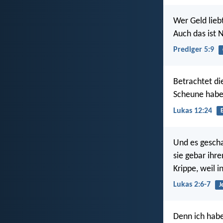
Wer Geld liebt
Auch das ist N
Prediger 5:9
Betrachtet di
Scheune haben,
Lukas 12:24
Und es geschah
sie gebar ihr
Krippe, weil i
Lukas 2:6-7
J
Denn ich habe