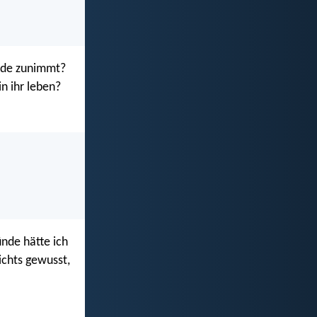
nade zunimmt?
in ihr leben?
ünde hätte ich
ichts gewusst,