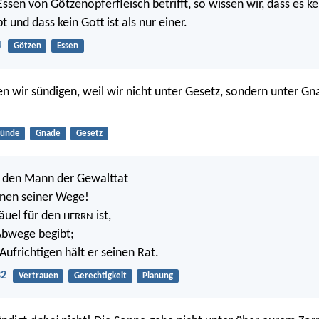
ssen von Götzenopferfleisch betrifft, so wissen wir, dass es k
bt und dass kein Gott ist als nur einer.
4
Götzen
Essen
en wir sündigen, weil wir nicht unter Gesetz, sondern unter Gn
Sünde
Gnade
Gesetz
t den Mann der Gewalttat
inen seiner Wege!
äuel für den
ist,
HERRN
Abwege begibt;
Aufrichtigen hält er seinen Rat.
32
Vertrauen
Gerechtigkeit
Planung