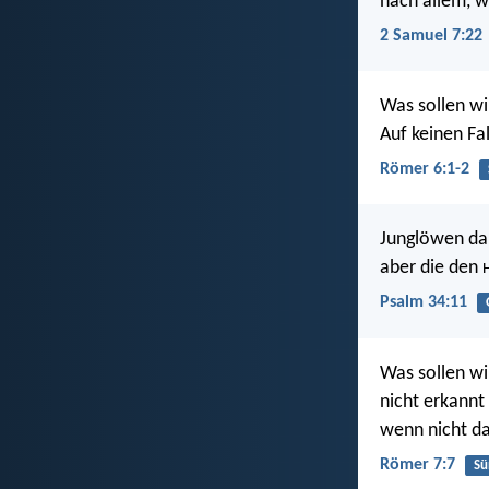
nach allem, w
2 Samuel 7:22
Was sollen wi
Auf keinen Fal
Römer 6:1-2
Junglöwen da
aber die den
Psalm 34:11
Was sollen wi
nicht erkannt
wenn nicht da
Römer 7:7
Sü