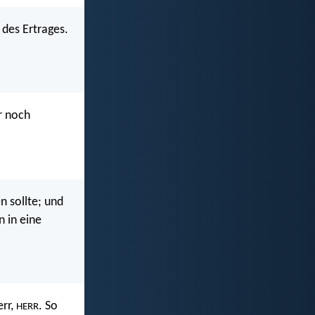
 des Ertrages.
r noch
n sollte; und
n in eine
err,
. So
HERR