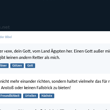
der Bibel
der
, dein Gott, vom Land Ägypten her. Einen Gott außer mi
HERR
gibt keinen
andern
Retter als mich.
rlöser
Götzen
Gott
 nicht mehr einander richten, sondern haltet vielmehr das für 
 Anstoß oder keinen Fallstrick zu bieten!
Freundlichkeit
Urteilen
Nächste