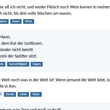
se aß ich nicht, und weder Fleisch noch Wein kamen in mein
ch nicht, bis drei volle Wochen um waren.
asten
Essen
Wein
 Mann,
gt dem Rat der Gottlosen,
ünder nicht betritt
reis der Spötter sitzt.
nde
Gerechtigkeit
Segen
e Welt noch was in der Welt ist! Wenn jemand die Welt liebt, is
ht in ihm.
5
Sünde
Liebe
Vater