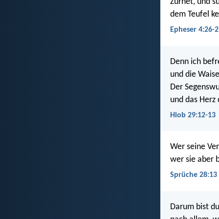
Zürnet, und s
dem Teufel k
Epheser 4:26-2
Denn ich befre
und die Waise,
Der Segenswu
und das Herz 
Hiob 29:12-13
Wer seine Ver
wer sie aber 
Sprüche 28:13
Darum bist du