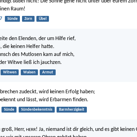
ündigt
dabei
nicht! Die Sonne gehe nicht unter über eurem Zor
einen Raum!
7
Sünde
Zorn
Übel
ite den Elenden, der um Hilfe rief,
 die keinen Helfer hatte.
nsch des Mutlosen kam auf mich,
der Witwe ließ ich jauchzen.
Witwen
Waisen
Armut
brechen zudeckt, wird keinen Erfolg haben;
bekennt und lässt, wird Erbarmen finden.
Sünde
Sündenbekenntnis
Barmherzigkeit
 groß, Herr,
! Ja, niemand ist dir gleich, und es gibt keinen 
HERR