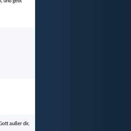
n, und gebt
Gott außer dir,