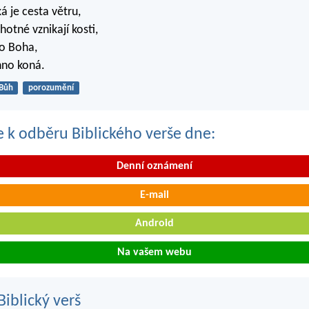
ká je cesta větru,
ěhotné vznikají kosti,
lo Boha,
hno koná.
Bůh
porozumění
se k odběru Biblického verše dne:
Denní oznámení
E-mail
Android
Na vašem webu
iblický verš