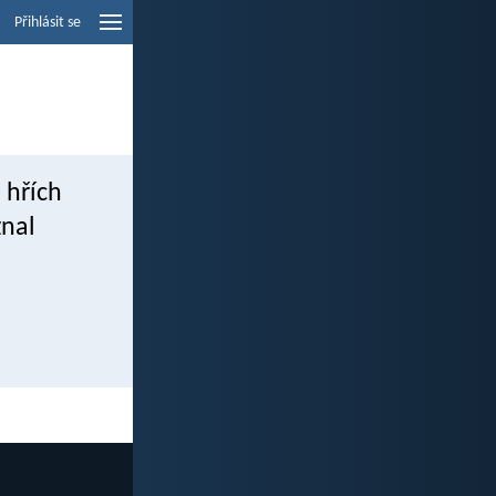
Přihlásit se
 hřích
znal