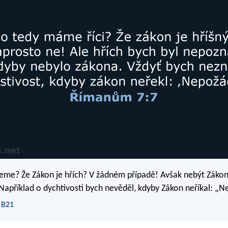
eme? Že Zákon je hřích? V žádném případě! Avšak nebýt Zákon
 Například o dychtivosti bych nevěděl, kdyby Zákon neříkal: „N
 B21