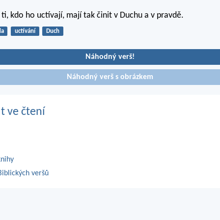
ti, kdo ho uctívají, mají tak činit v Duchu a v pravdě.
da
uctívání
Duch
Náhodný verš!
Náhodný verš s obrázkem
t ve čtení
knihy
iblických veršů