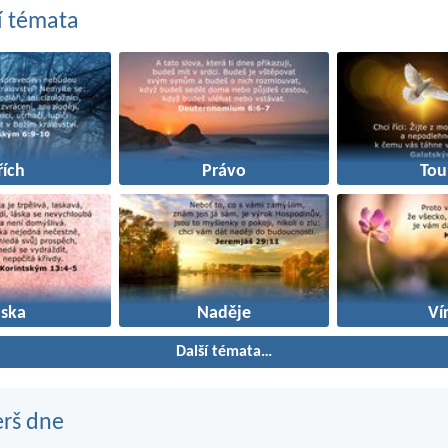
í témata
řích
Právo
Tou
áska
Naděje
Ví
Další témata…
erš dne