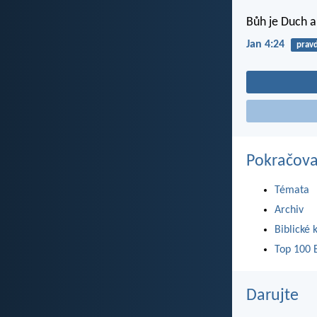
Bůh je Duch a 
Jan 4:24
prav
Pokračova
Témata
Archiv
Biblické 
Top 100 B
Darujte