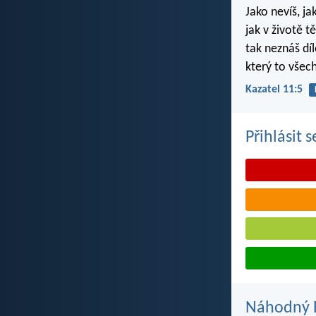
Jako nevíš, ja
jak v životě t
tak neznáš dí
který to všec
Kazatel 11:5
Přihlásit 
Náhodný B