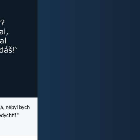
a, nebyl bych
edychti!“