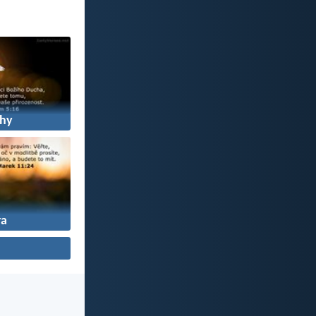
hy
ra