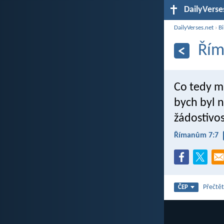
DailyVerse
DailyVerses.net
›
Bi
Řím
Co tedy má
bych byl 
žádostivos
Římanům 7:7
Přečtět
ČEP