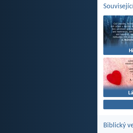
Souvisejíc
H
L
Biblický v