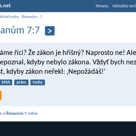
s.net
Témata
Náhodný verš
blické knihy
›
Římanům
›
7
anům 7:7
me říci? Že zákon je hříšný? Naprosto ne! Ale
nepoznal, kdyby nebylo zákona. Vždyť bych ne
t, kdyby zákon neřekl: ‚Nepožádáš!‘
hřích
právo
touhy
e si
Římanům 7
online