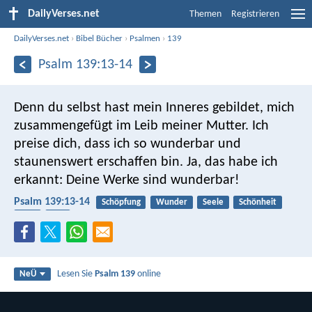
DailyVerses.net
Themen
Registrieren
DailyVerses.net
›
Bibel Bücher
›
Psalmen
›
139
Psalm 139:13-14
Denn du selbst hast mein Inneres gebildet,
mich
zusammengefügt im Leib meiner Mutter.
Ich
preise dich, dass ich so wunderbar
und
staunenswert erschaffen bin.
Ja, das habe ich
erkannt:
Deine Werke sind wunderbar!
Psalm 139:13-14
Schöpfung
Wunder
Seele
Schönheit
Leib
Lob
Lesen Sie
Psalm 139
online
NeÜ