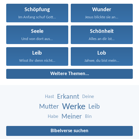
Schöpfung
Wunder
Im Anfang schuf Gott...
Jesus blickte sie an...
Seele
Schönheit
Und von dort aus...
Alles an dir ist...
Leib
Lob
Wisst ihr denn nicht...
Jahwe, du bist mein...
Weitere Themen...
Erkannt
Hast
Deine
Werke
Mutter
Leib
Meiner
Habe
Bin
Bibelverse suchen