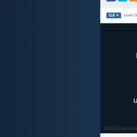
Lesen S
ELB