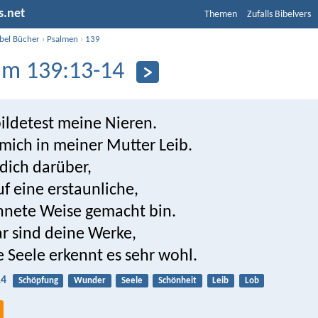
s.net
Themen
Zufalls Bibelvers
ibel Bücher
›
Psalmen
›
139
lm 139:13-14
ildetest meine Nieren.
mich in meiner Mutter Leib.
 dich darüber,
uf eine erstaunliche,
hnete Weise gemacht bin.
 sind deine Werke,
 Seele erkennt es sehr wohl.
14
Schöpfung
Wunder
Seele
Schönheit
Leib
Lob