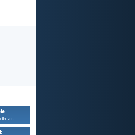
le
ihr von...
b