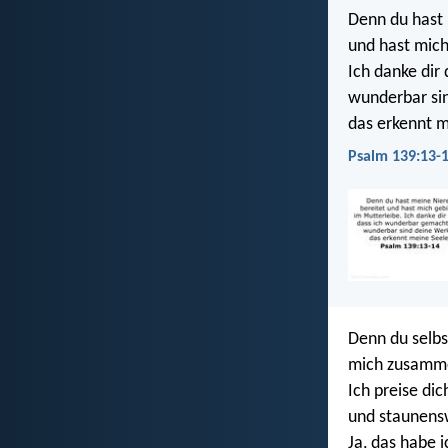
Denn du hast 
und hast mich
Ich danke dir
wunderbar si
das erkennt m
Psalm 139:13-1
Denn du selbs
mich zusamme
Ich preise di
und staunensw
Ja, das habe i