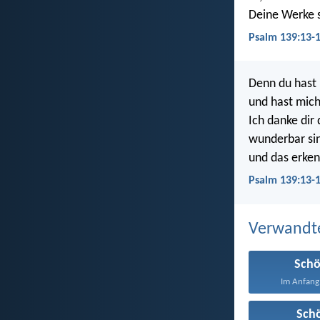
Deine Werke 
Psalm 139:13-
Denn du hast 
und hast mich
Ich danke dir
wunderbar si
und das erken
Psalm 139:13-1
Verwandt
Sch
Im Anfang 
Sch