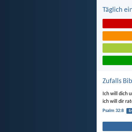
Täglich ei
Zufalls Bi
Ich will dich
ich will dir ra
Psalm 32:8
E