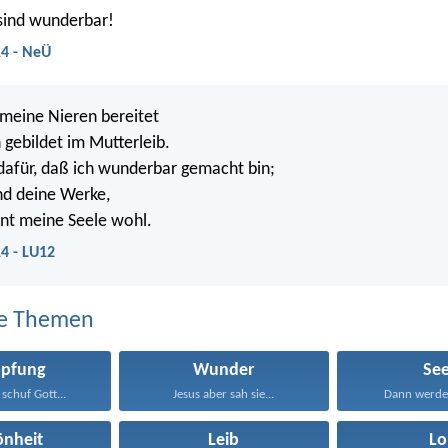
sind wunderbar!
14 - NeÜ
meine Nieren bereitet
 gebildet im Mutterleib.
 dafür, daß ich wunderbar gemacht bin;
nd deine Werke,
nt meine Seele wohl.
4 - LU12
e Themen
öpfung
Wunder
See
schuf Gott...
Jesus aber sah sie...
Dann werdet 
önheit
Leib
Lo