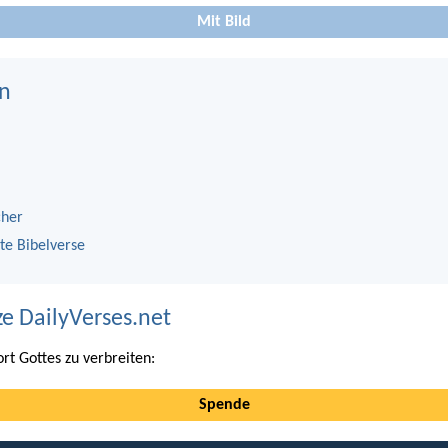
Mit Bild
n
cher
te Bibelverse
ze DailyVerses.net
ort Gottes zu verbreiten:
Spende