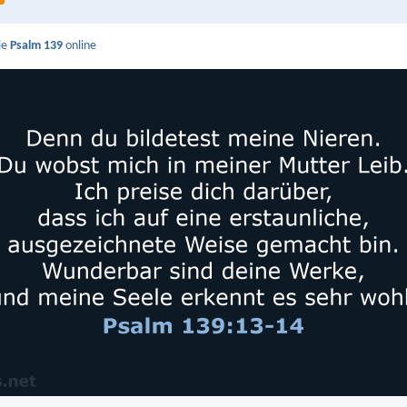
ie
Psalm 139
online