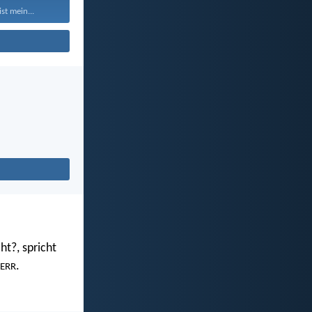
st mein...
ht?, spricht
.
ERR