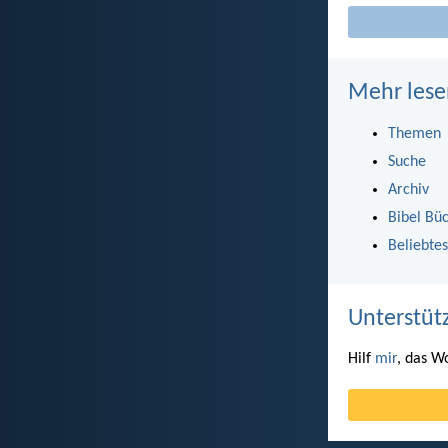
Mehr lese
Themen
Suche
Archiv
Bibel Bü
Beliebtes
Unterstüt
Hilf
mir
, das W