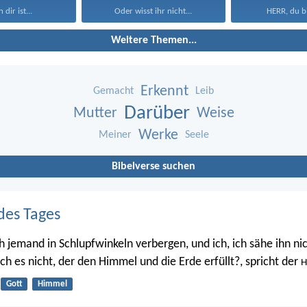
 dir ist...
Oder wisst ihr nicht...
HERR, du bi
Weitere Themen...
Erkennt
Gemacht
Leib
Darüber
Mutter
Weise
Werke
Meiner
Seele
Bibelverse suchen
des Tages
h jemand in Schlupfwinkeln verbergen, und ich, ich sähe ihn nic
 ich es nicht, der den Himmel und die Erde erfüllt?, spricht der
H
Gott
Himmel