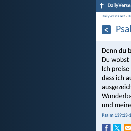
DailyVerse
DailyVerses.net
›
B
Psa
Denn du b
Du wobst 
Ich preise
dass ich a
ausgezeic
Wunderbar
und meine
Psalm 139:13-