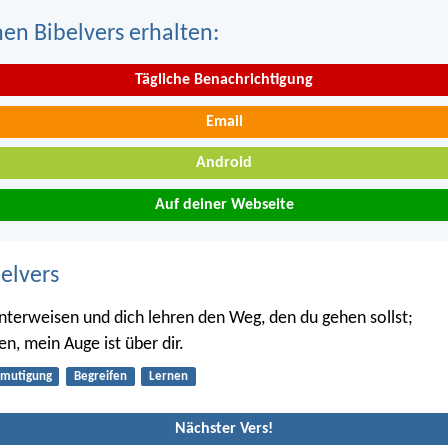
nen Bibelvers erhalten:
Tägliche Benachrichtigung
Email
Android
Auf deiner Webseite
belvers
 unterweisen und dich lehren den Weg, den du gehen sollst;
ten, mein Auge ist über dir.
rmutigung
Begreifen
Lernen
Nächster Vers!