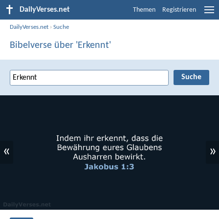
DailyVerses.net
Themen
Registrieren
DailyVerses.net
›
Suche
Bibelverse über 'Erkennt'
«
»