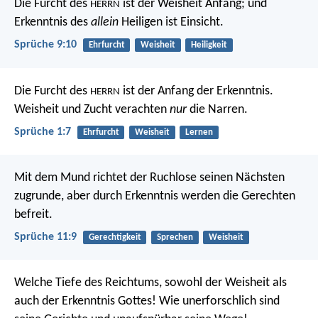
Die Furcht des
ist der Weisheit Anfang;
und
HERRN
Erkenntnis des
allein
Heiligen ist Einsicht.
Sprüche 9:10
Ehrfurcht
Weisheit
Heiligkeit
Die Furcht des
ist der Anfang der Erkenntnis.
HERRN
Weisheit und Zucht verachten
nur
die Narren.
Sprüche 1:7
Ehrfurcht
Weisheit
Lernen
Mit dem Mund richtet der Ruchlose seinen Nächsten
zugrunde,
aber durch Erkenntnis werden die Gerechten
befreit.
Sprüche 11:9
Gerechtigkeit
Sprechen
Weisheit
Welche Tiefe des Reichtums, sowohl der Weisheit als
auch der Erkenntnis Gottes! Wie unerforschlich sind