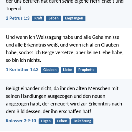
der uns berufen hat durch
seine
eigene Herrlichkeit und
Tugend.
2 Petrus 1:3
Kraft
Leben
Empfangen
Und wenn ich Weissagung habe und alle Geheimnisse
und alle Erkenntnis weiß, und wenn ich allen Glauben
habe, sodass ich Berge versetze, aber keine Liebe habe,
so bin ich nichts.
1 Korinther 13:2
Glauben
Liebe
Prophetie
Belügt einander nicht, da ihr den alten Menschen mit
seinen Handlungen ausgezogen und den neuen
angezogen habt, der erneuert wird zur Erkenntnis nach
dem Bild dessen, der ihn erschaffen hat!
Kolosser 3:9-10
Lügen
Leben
Bekehrung