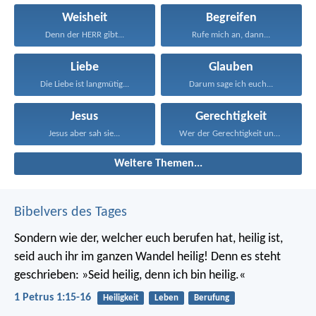
Weisheit
Begreifen
Denn der HERR gibt...
Rufe mich an, dann...
Liebe
Glauben
Die Liebe ist langmütig...
Darum sage ich euch...
Jesus
Gerechtigkeit
Jesus aber sah sie...
Wer der Gerechtigkeit und...
Weitere Themen...
Bibelvers des Tages
Sondern wie der, welcher euch berufen hat, heilig ist,
seid auch ihr im ganzen Wandel heilig! Denn es steht
geschrieben: »Seid heilig, denn ich bin heilig.«
1 Petrus 1:15-16
Heiligkeit
Leben
Berufung