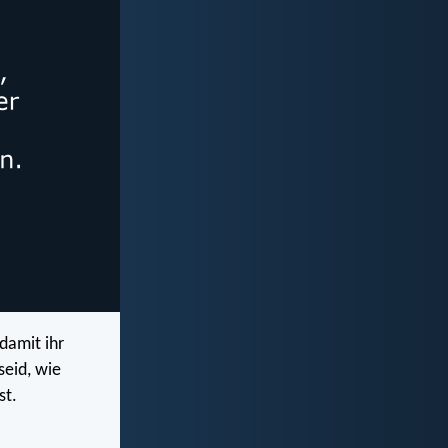
damit ihr
seid, wie
st.