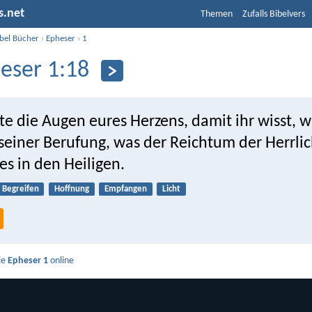
s.net
Themen
Zufalls Bibelvers
ibel Bücher
›
Epheser
›
1
eser 1:18
te die Augen eures Herzens, damit ihr wisst, w
seiner Berufung, was der Reichtum der Herrlic
es in den Heiligen.
Begreifen
Hoffnung
Empfangen
Licht
ie
Epheser 1
online