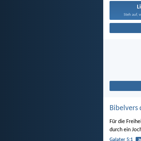
L
Steh auf, w
Bibelvers 
Für die Freihe
durch ein Joc
Galater 5:1
J