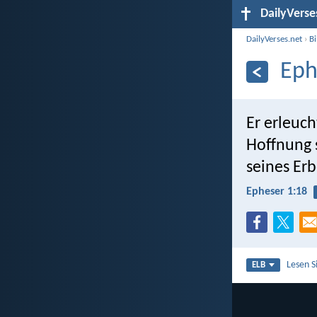
DailyVerse
DailyVerses.net
›
B
Eph
Er erleuch
Hoffnung 
seines Erb
Epheser 1:18
Lesen S
ELB