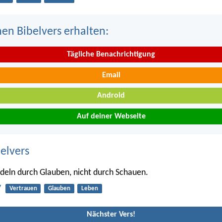
nen Bibelvers erhalten:
Tägliche Benachrichtigung
Email
Android
Auf deiner Webseite
belvers
eln durch Glauben, nicht durch Schauen.
7
Vertrauen
Glauben
Leben
Nächster Vers!