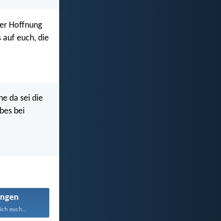
ger Hoffnung
s auf euch, die
e da sei die
bes bei
ngen
ich euch...