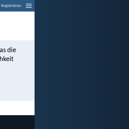
Registrieren
as die
hkeit