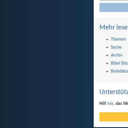
Mehr lese
Themen
Suche
Archiv
Bibel Bü
Beliebtes
Unterstüt
Hilf
mir
, das W