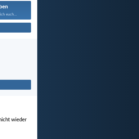
ben
ich euch...
 nicht wieder