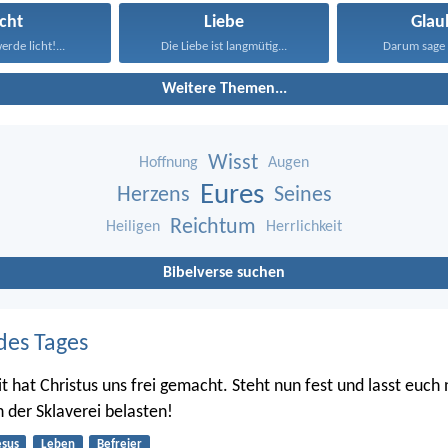
icht
Liebe
Glau
erde licht!...
Die Liebe ist langmütig...
Darum sage 
Weitere Themen...
Wisst
Hoffnung
Augen
Eures
Herzens
Seines
Reichtum
Heiligen
Herrlichkeit
Bibelverse suchen
des Tages
it hat Christus uns frei gemacht. Steht nun fest und lasst euch
h der Sklaverei belasten!
esus
Leben
Befreier