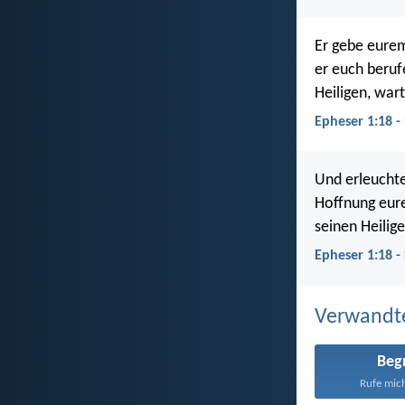
Er gebe eurem
er euch berufe
Heiligen, wart
Epheser 1:18 -
Und erleuchte
Hoffnung eure
seinen Heilige
Epheser 1:18 -
Verwandt
Beg
Rufe mich