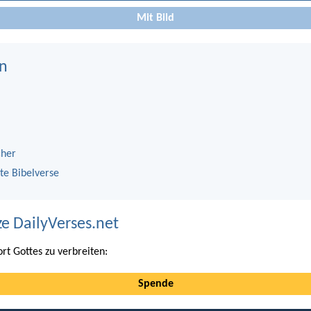
Mit Bild
n
cher
te Bibelverse
ze DailyVerses.net
ort Gottes zu verbreiten:
Spende