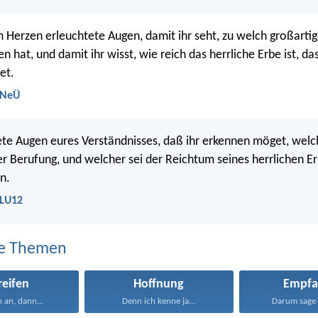
 Herzen erleuchtete Augen, damit ihr seht, zu welch großarti
n hat, und damit ihr wisst, wie reich das herrliche Erbe ist, da
et.
 NeÜ
te Augen eures Verständnisses, daß ihr erkennen möget, welch
r Berufung, und welcher sei der Reichtum seines herrlichen Er
n.
 LU12
e Themen
reifen
Hoffnung
Empfa
 an, dann...
Denn ich kenne ja...
Darum sage 