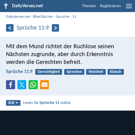
DailyVerses.net
Themen
Registrieren
DailyVerses.net
›
Bibel Bücher
›
Sprüche
›
11
Sprüche 11:9
Mit dem Mund richtet der Ruchlose seinen
Nächsten zugrunde,
aber durch Erkenntnis
werden die Gerechten befreit.
Sprüche 11:9
Gerechtigkeit
Sprechen
Weisheit
Klatsch
Lesen Sie
Sprüche 11
online
ELB