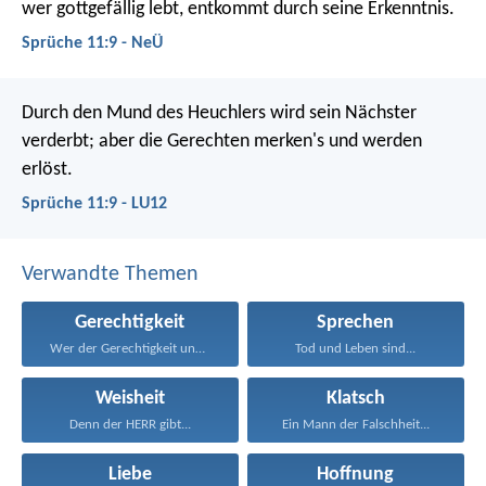
wer gottgefällig lebt, entkommt durch seine Erkenntnis.
Sprüche 11:9 - NeÜ
Durch den Mund des Heuchlers wird sein Nächster
verderbt;
aber die Gerechten merken's und werden
erlöst.
Sprüche 11:9 - LU12
Verwandte Themen
Gerechtigkeit
Sprechen
Wer der Gerechtigkeit und...
Tod und Leben sind...
Weisheit
Klatsch
Denn der HERR gibt...
Ein Mann der Falschheit...
Liebe
Hoffnung