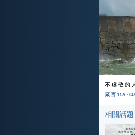
不 虔 敬 的 
箴 言 11:9 - C
相關話題