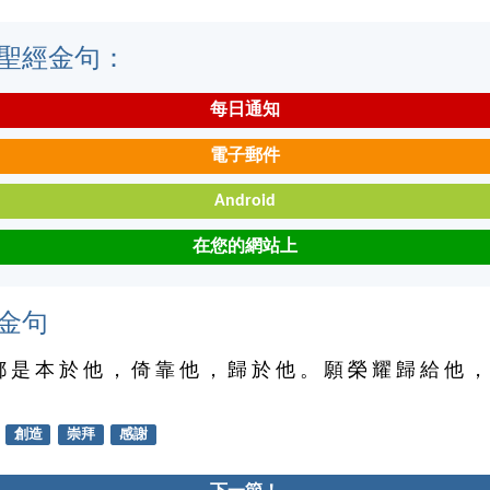
聖經金句：
每日通知
電子郵件
Android
在您的網站上
金句
都 是 本 於 他 ， 倚 靠 他 ， 歸 於 他 。 願 榮 耀 歸 給 他 ，
創造
崇拜
感謝