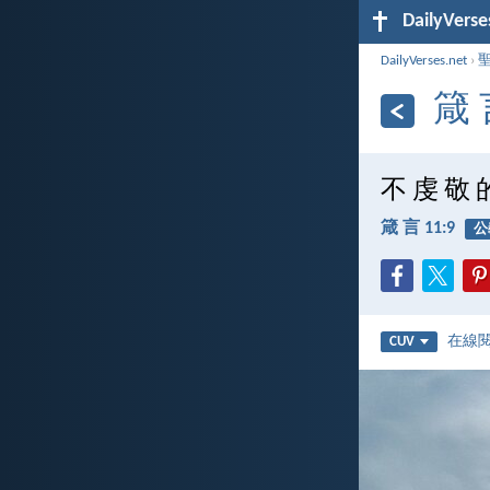
DailyVerse
DailyVerses.net
›
箴 
不 虔 敬 
箴 言 11:9
公
在線
CUV