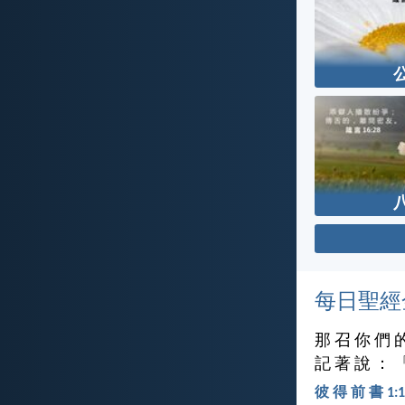
每日聖經
那 召 你 們 
記 著 說 ： 
彼 得 前 書 1:1