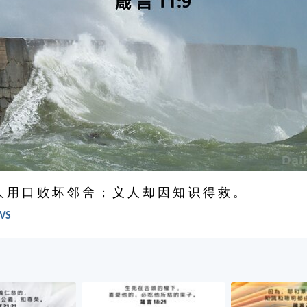
人 用 口 败 坏 邻 舍 ； 义 人 却 因 知 识 得 救 。
UVS