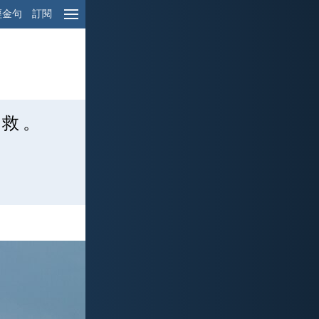
經金句
訂閱
 救 。