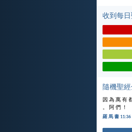
收到每日
隨機聖經
因 為 萬 有 
。 阿 們 ！
羅 馬 書 11:36