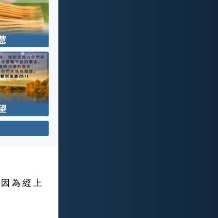
慧
望
 因 為 經 上