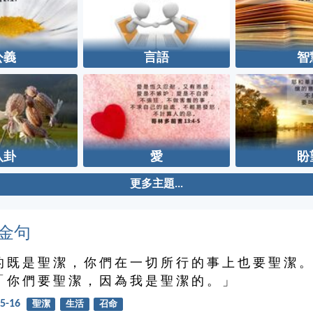
公義
言語
智
八卦
愛
盼
更多主題...
金句
的 既 是 聖 潔 ， 你 們 在 一 切 所 行 的 事 上 也 要 聖 潔 。
「 你 們 要 聖 潔 ， 因 為 我 是 聖 潔 的 。 」
5-16
聖潔
生活
召命