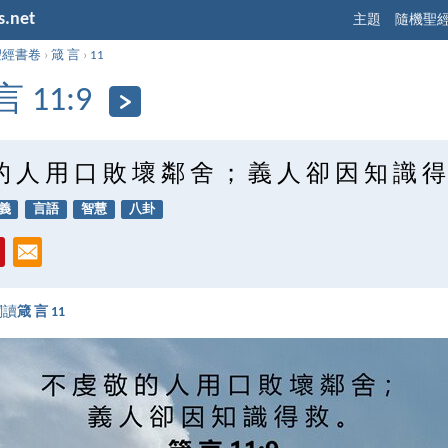
s.net
主題
隨機聖
聖經書卷
›
箴 言
›
11
言 11:9
的 人 用 口 敗 壞 鄰 舍 ； 義 人 卻 因 知 識 得
義
言語
智慧
八卦
閱讀
箴 言 11