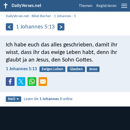
DailyVerses.net
Themen
Registrieren
DailyVerses.net
›
Bibel Bücher
›
1 Johannes
›
5
1 Johannes 5:13
Ich habe euch das alles geschrieben, damit ihr
wisst, dass ihr das ewige Leben habt, denn ihr
glaubt ja an Jesus, den Sohn Gottes.
1 Johannes 5:13
Ewiges Leben
Glauben
Jesus
Lesen Sie
1 Johannes 5
online
NeÜ