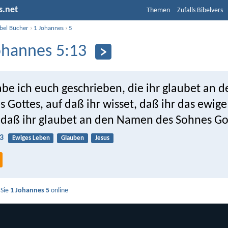
s.net
Themen
Zufalls Bibelvers
ibel Bücher
›
1 Johannes
›
5
ohannes 5:13
abe ich euch geschrieben, die ihr glaubet an
 Gottes, auf daß ihr wisset, daß ihr das ewig
 daß ihr glaubet an den Namen des Sohnes Go
3
Ewiges Leben
Glauben
Jesus
 Sie
1 Johannes 5
online