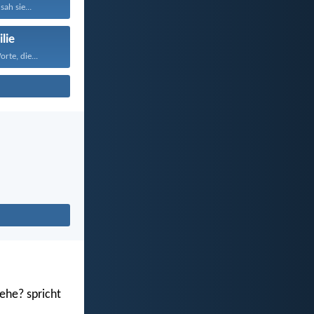
sah sie...
lie
rte, die...
ehe? spricht