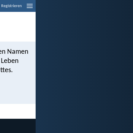
Registrieren
 den Namen
e Leben
ttes.