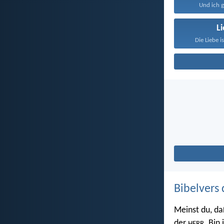
Und ich g
L
Die Liebe i
Bibelvers 
Meinst du, da
der
. Bin
HERR