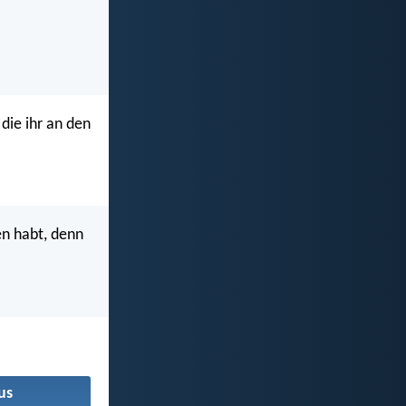
 die ihr an den
en habt, denn
us