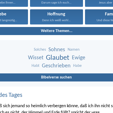
ebe ihnen...
Darum sage ich euch...
Jesus aber 
iebe
Hoffnung
Fami
st langmütig...
Denn ich weiß wohl...
Und diese Wo
Weitere Themen...
Sohnes
Solches
Namen
Glaubet
Wisset
Ewige
Geschrieben
Habt
Habe
Bibelverse suchen
des Tages
ß sich jemand so heimlich verbergen könne, daß ich ihn nicht s
 ich es nicht, der Himmel und Erde füllt? spricht der
.
HERR