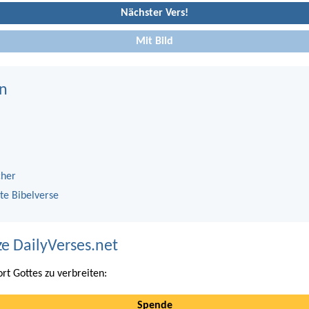
Nächster Vers!
Mit Bild
n
cher
te Bibelverse
ze DailyVerses.net
ort Gottes zu verbreiten:
Spende