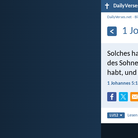
DailyVerse
DailyVerses.net
›
B
1 J
Solches h
des Sohnes
habt, und
1 Johannes 5:1
Lesen
LU12