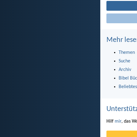
Mehr lese
Themen
Suche
Archiv
Bibel Bü
Beliebtes
Unterstüt
Hilf
mir
, das W