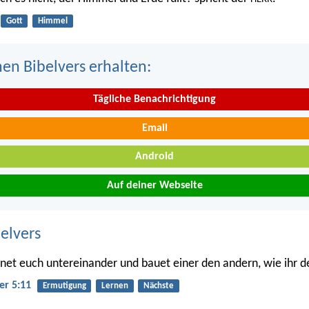
Gott
Himmel
nen Bibelvers erhalten:
Tägliche Benachrichtigung
Email
Android
Auf deiner Webseite
belvers
t euch untereinander und bauet einer den andern, wie ihr de
er 5:11
Ermutigung
Lernen
Nächste