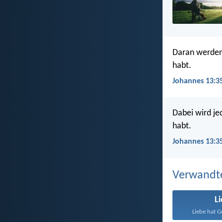
Daran werden 
habt.
Johannes 13:35
Dabei wird je
habt.
Johannes 13:35
Verwandt
L
Liebe hat G