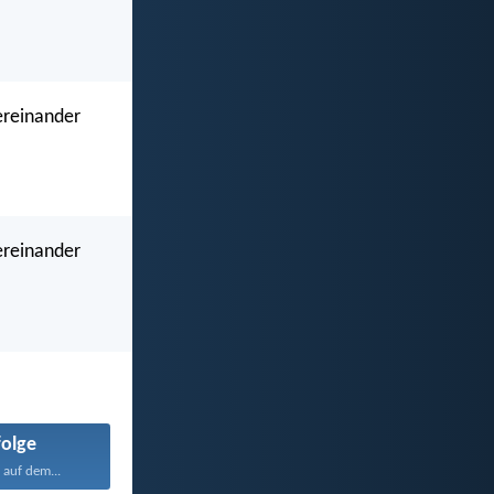
ereinander
ereinander
olge
 auf dem...