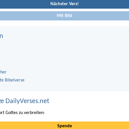
Nächster Vers!
Mit Bild
n
cher
te Bibelverse
ze DailyVerses.net
ort Gottes zu verbreiten:
Spende