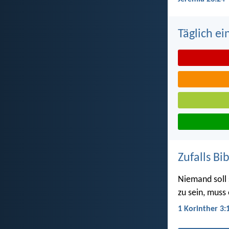
Täglich ei
Zufalls Bi
Niemand soll 
zu sein, muss 
1 Korinther 3: