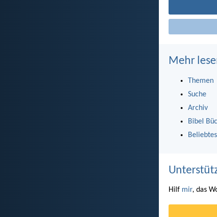
Mehr lese
Themen
Suche
Archiv
Bibel Bü
Beliebtes
Unterstüt
Hilf
mir
, das W