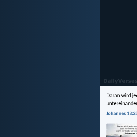
Daran wird je
untereinander
Johannes 13:35