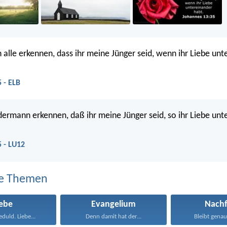
alle erkennen, dass ihr meine Jünger seid, wenn ihr Liebe unt
 - ELB
dermann erkennen, daß ihr meine Jünger seid, so ihr Liebe unt
 - LU12
e Themen
iebe
Evangelium
Nachf
eduld. Liebe...
Denn damit hat der...
Bleibt genau