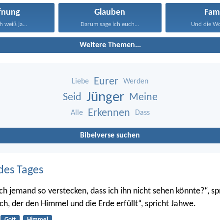
fnung
Glauben
Fami
h weiß ja...
Darum sage ich euch...
Und die Wor
Weitere Themen...
Eurer
Liebe
Werden
Jünger
Seid
Meine
Erkennen
Alle
Dass
Bibelverse suchen
des Tages
ch jemand so verstecken, dass ich ihn nicht sehen könnte?“, sp
ch, der den Himmel und die Erde erfüllt“, spricht Jahwe.
Gott
Himmel