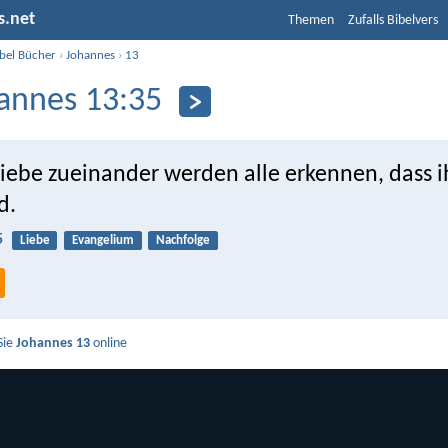
s.net
Themen
Zufalls Bibelvers
ibel Bücher
›
Johannes
›
13
annes 13:35
Liebe zueinander werden alle erkennen, dass 
d.
5
Liebe
Evangelium
Nachfolge
Sie
Johannes 13
online