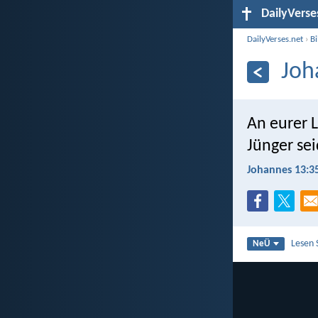
DailyVerse
DailyVerses.net
›
B
Joh
An eurer 
Jünger sei
Johannes 13:3
Lesen 
NeÜ