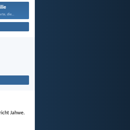
lie
te, die...
richt Jahwe.