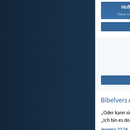
Hof
'Denn ic
Bibelvers 
„Oder kann si
„Ich bin es do
Jeremia 23:24