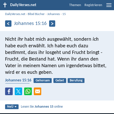
DailyVerses.net
Themen
Registrieren
DailyVerses.net
›
Bibel Bücher
›
Johannes
›
15
Johannes 15:16
Nicht
ihr
habt mich ausgewählt, sondern
ich
habe euch erwählt. Ich habe euch dazu
bestimmt, dass ihr losgeht und Frucht bringt -
Frucht, die Bestand hat. Wenn ihr dann den
Vater in meinem Namen um irgendetwas bittet,
wird er es euch geben.
Johannes 15:16
Gehorsam
Gebet
Berufung
Früchte tragen
Lesen Sie
Johannes 15
online
NeÜ