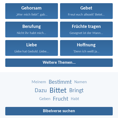
Gehorsam
Gebet
„Wer mich liebt“, gab...
Freut euch allezeit! Betet...
Berufung
Früchte tragen
Nicht ihr habt mich...
Gesegnet ist der Mann...
Liebe
Hoffnung
Liebe hat Geduld. Liebe...
'Denn ich weiß ja...
Weitere Themen...
Bestimmt
Meinem
Namen
Bittet
Dazu
Bringt
Frucht
Geben
Habt
Bibelverse suchen