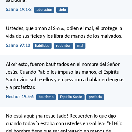
sabiduría.
Salmo 19:1-2
adoración
cielo
Ustedes, que aman al S
eñor
, odien el mal;
él protege la
vida de sus fieles
y los libra de manos de los malvados.
Salmo 97:10
fiabilidad
redentor
mal
Al oír esto, fueron bautizados en el nombre del Señor
Jesús. Cuando Pablo les impuso las manos, el Espíritu
Santo vino sobre ellos y empezaron a hablar en lenguas
y a profetizar.
Hechos 19:5-6
bautismo
Espíritu Santo
profecía
No está aquí; ¡ha resucitado! Recuerden lo que dijo
cuando todavía estaba con ustedes en Galilea: “El Hijo
del hombre tiene que ser entregado en manos de