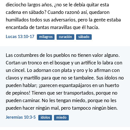
dieciocho largos años, ¿no se le debía quitar esta
cadena en sábado? Cuando razonó así, quedaron
humillados todos sus adversarios, pero la gente estaba
encantada de tantas maravillas que él hacía.
Lucas 13:10-17
milagros
curación
sábado
Las costumbres de los pueblos no tienen valor alguno.
Cortan un tronco en el bosque
y un artífice lo labra con
un cincel.
Lo adornan con plata y oro
y lo afirman con
clavos y martillo
para que no se tambalee.
Sus ídolos no
pueden hablar;
¡parecen espantapájaros
en un huerto
de pepinos!
Tienen que ser transportados,
porque no
pueden caminar.
No les tengan miedo,
porque no les
pueden hacer ningún mal,
pero tampoco ningún bien.
Jeremías 10:3-5
ídolos
miedo