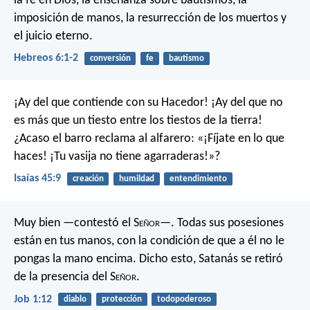
la fe en Dios, la enseñanza sobre bautismos, la
imposición de manos, la resurrección de los muertos y
el juicio eterno.
Hebreos 6:1-2
conversión
fe
bautismo
¡Ay del que contiende con su Hacedor!
¡Ay del que no
es más que un tiesto
entre los tiestos de la tierra!
¿Acaso el barro reclama al alfarero:
«¡Fíjate en lo que
haces!
¡Tu vasija no tiene agarraderas!»?
Isaías 45:9
creación
humildad
entendimiento
Muy bien —contestó el S
eñor
—. Todas sus posesiones
están en tus manos, con la condición de que a él no le
pongas la mano encima. Dicho esto, Satanás se retiró
de la presencia del S
eñor
.
Job 1:12
diablo
protección
todopoderoso