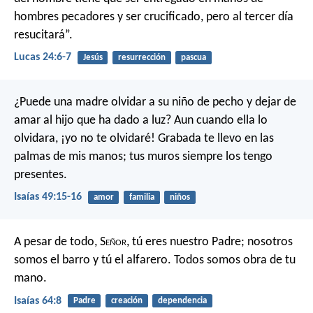
hombres pecadores y ser crucificado, pero al tercer día
resucitará”.
Lucas 24:6-7
Jesús
resurrección
pascua
¿Puede una madre olvidar a su niño de pecho
y dejar de
amar al hijo que ha dado a luz?
Aun cuando ella lo
olvidara,
¡yo no te olvidaré!
Grabada te llevo en las
palmas de mis manos;
tus muros siempre los tengo
presentes.
Isaías 49:15-16
amor
familia
niños
A pesar de todo, S
eñor
, tú eres nuestro Padre;
nosotros
somos el barro y tú el alfarero.
Todos somos obra de tu
mano.
Isaías 64:8
Padre
creación
dependencia