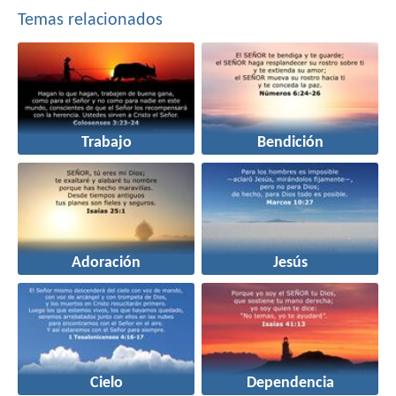
Temas relacionados
Trabajo
Bendición
Adoración
Jesús
Cielo
Dependencia