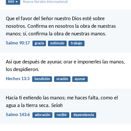
NVI
Nueva Versión Internacional
Que el favor del Señor nuestro Dios
esté sobre
nosotros.
Confirma en nosotros la obra de nuestras
manos;
sí, confirma la obra de nuestras manos.
Salmo 90:17
gracia
estímulo
trabajo
Así que después de ayunar, orar e imponerles las manos,
los despidieron.
Hechos 13:3
bendición
oración
ayunar
Hacia ti extiendo las manos;
me haces falta, como el
agua a la tierra seca.
Selah
Salmo 143:6
adoración
recibir
dependencia