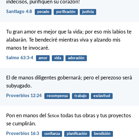
indecisos, purifiquen su corazón!
Santiago 4:8
pecado
purificación
justicia
Tu gran amor es mejor que la vida;
por eso mis labios te
alabarán.
Te bendeciré mientras viva
y alzando mis
manos te invocaré.
Salmo 63:3-4
amor
vida
adoración
El de manos diligentes gobernará;
pero el perezoso será
subyugado.
Proverbios 12:24
recompensa
trabajo
esclavitud
Pon en manos del S
eñor
todas tus obras
y tus proyectos
se cumplirán.
Proverbios 16:3
confianza
planificación
bendición