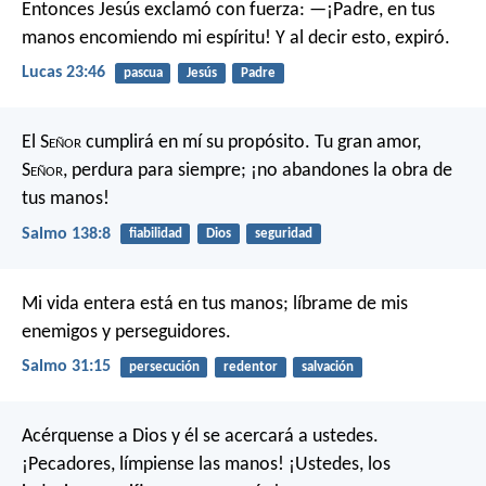
Entonces Jesús exclamó con fuerza: —¡Padre, en tus
manos encomiendo mi espíritu! Y al decir esto, expiró.
Lucas 23:46
pascua
Jesús
Padre
El S
eñor
cumplirá en mí su propósito.
Tu gran amor,
S
eñor
, perdura para siempre;
¡no abandones la obra de
tus manos!
Salmo 138:8
fiabilidad
Dios
seguridad
Mi vida entera está en tus manos;
líbrame de mis
enemigos y perseguidores.
Salmo 31:15
persecución
redentor
salvación
Acérquense a Dios y él se acercará a ustedes.
¡Pecadores, límpiense las manos! ¡Ustedes, los