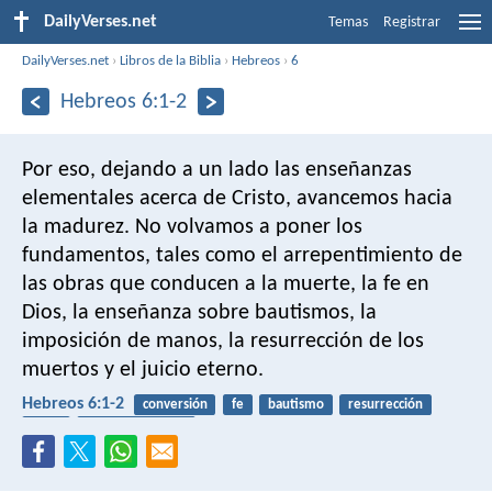
DailyVerses.net
Temas
Registrar
DailyVerses.net
›
Libros de la Biblia
›
Hebreos
›
6
Hebreos 6:1-2
Por eso, dejando a un lado las enseñanzas
elementales acerca de Cristo, avancemos hacia
la madurez. No volvamos a poner los
fundamentos, tales como el arrepentimiento de
las obras que conducen a la muerte, la fe en
Dios, la enseñanza sobre bautismos, la
imposición de manos, la resurrección de los
muertos y el juicio eterno.
Hebreos 6:1-2
conversión
fe
bautismo
resurrección
juicio
arrepentimiento