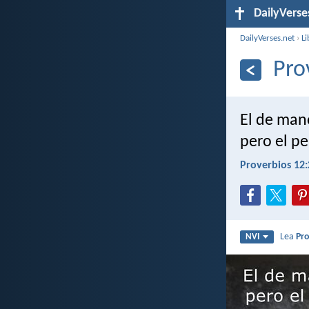
DailyVerse
DailyVerses.net
›
Li
Pro
El de man
pero el p
Proverbios 12:
Lea
Pro
NVI