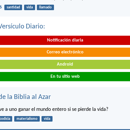
6
santidad
vida
llamado
Versículo Diario:
Notificación diaria
Correo electrónico
Android
En tu sitio web
de la Biblia al Azar
rve a uno ganar el mundo entero si se pierde la vida?
codicia
materialismo
vida