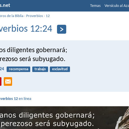
s.net
Temas
Versículo al Az
bros de la Biblia
›
Proverbios
›
12
verbios 12:24
os diligentes gobernará;
erezoso será subyugado.
24
recompensa
trabajo
esclavitud
verbios 12
en línea