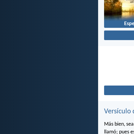
Esp
Versículo 
Más bien, sea
llamó; pues e