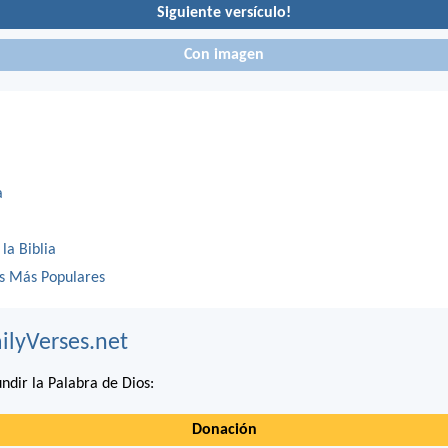
Siguiente versículo!
Con imagen
a
 la Biblia
os Más Populares
ilyVerses.net
ndir la Palabra de Dios:
Donación