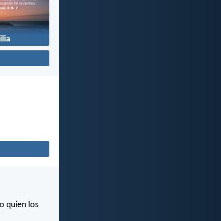
lia
o quien los