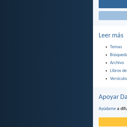
Leer más
Temas
Búsqued
Archivo
Libros de
Versícul
Apoyar Da
Ayúdame
a difu