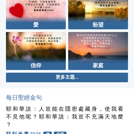
愛
盼望
信仰
家庭
更多主題...
每日聖經金句
耶 和 華 說 ： 人 豈 能 在 隱 密 處 藏 身 ， 使 我 看
不 見 他 呢 ？ 耶 和 華 說 ： 我 豈 不 充 滿 天 地 麼
？