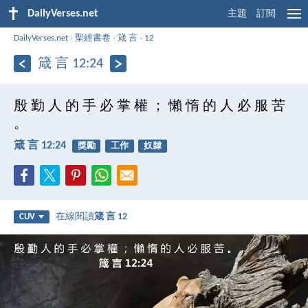
DailyVerses.net
主題
訂閱
DailyVerses.net
›
聖經書卷
›
箴 言
›
12
箴 言 12:24
殷 勤 人 的 手 必 掌 權 ； 懶 惰 的 人 必 服 苦
。
箴 言 12:24
獎勵
工作
奴隸
在線閱讀
箴 言 12
CUV