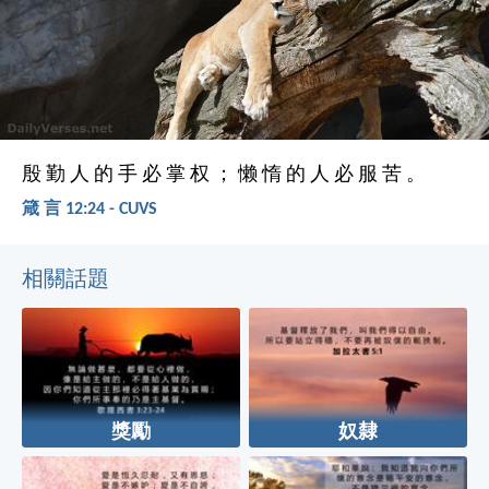
殷 勤 人 的 手 必 掌 权 ； 懒 惰 的 人 必 服 苦 。
箴 言 12:24 - CUVS
相關話題
獎勵
奴隸