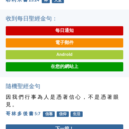
耶 利 米 書 23:24
神
天堂
收到每日聖經金句：
每日通知
電子郵件
Android
在您的網站上
隨機聖經金句
因 我 們 行 事 為 人 是 憑 著 信 心 ， 不 是 憑 著 眼
見 。
哥 林 多 後 書 5:7
信靠
信仰
生活