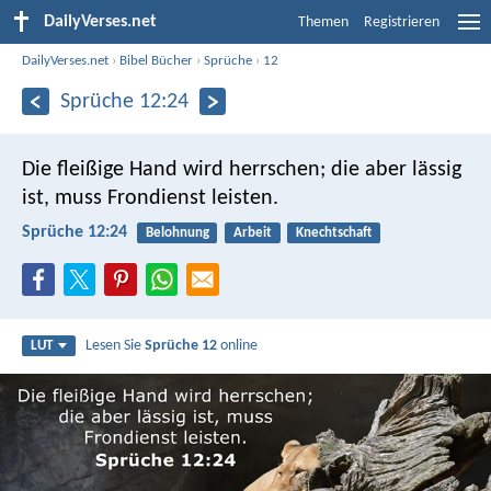
DailyVerses.net
Themen
Registrieren
DailyVerses.net
›
Bibel Bücher
›
Sprüche
›
12
Sprüche 12:24
Die fleißige Hand wird herrschen;
die aber lässig
ist, muss Frondienst leisten.
Sprüche 12:24
Belohnung
Arbeit
Knechtschaft
Lesen Sie
Sprüche 12
online
LUT