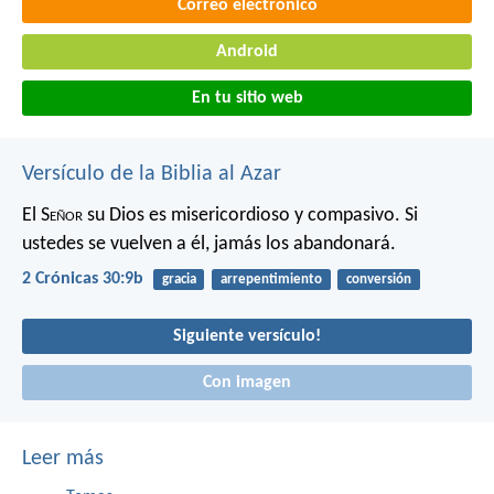
Correo electrónico
Android
En tu sitio web
Versículo de la Biblia al Azar
El S
eñor
su Dios es misericordioso y compasivo. Si
ustedes se vuelven a él, jamás los abandonará.
2 Crónicas 30:9b
gracia
arrepentimiento
conversión
Siguiente versículo!
Con imagen
Leer más