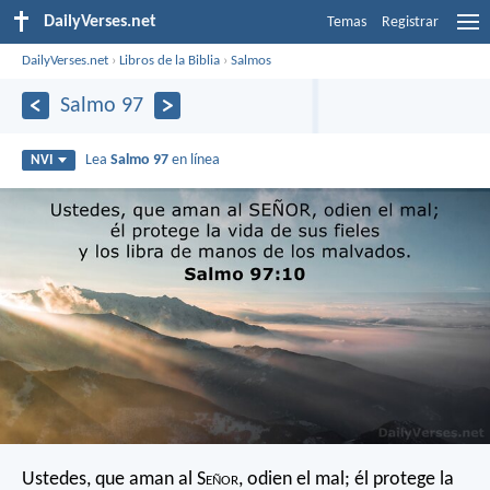
DailyVerses.net
Temas
Registrar
DailyVerses.net
›
Libros de la Biblia
›
Salmos
Salmo 97
Lea
Salmo 97
en línea
NVI
Ustedes, que aman al S
eñor
, odien el mal;
él protege la