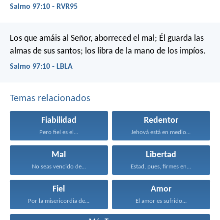
Salmo 97:10 - RVR95
Los que amáis al Señor, aborreced el mal;
Él guarda las
almas de sus santos;
los libra de la mano de los impíos.
Salmo 97:10 - LBLA
Temas relacionados
Fiabilidad
Redentor
Pero fiel es el...
Jehová está en medio...
Mal
Libertad
No seas vencido de...
Estad, pues, firmes en...
Fiel
Amor
Por la misericordia de...
El amor es sufrido...