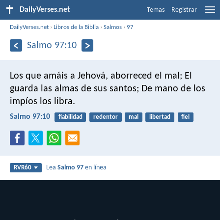
DailyVerses.net
Temas
Registrar
DailyVerses.net
›
Libros de la Biblia
›
Salmos
›
97
Salmo 97:10
Los que amáis a Jehová, aborreced el mal;
El
guarda las almas de sus santos;
De mano de los
impíos los libra.
Salmo 97:10
fiabilidad
redentor
mal
libertad
fiel
Lea
Salmo 97
en línea
RVR60