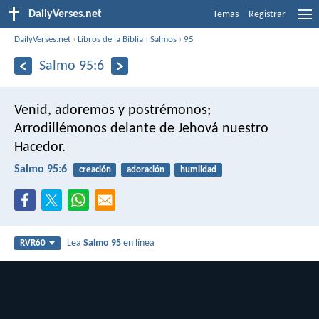
DailyVerses.net
Temas
Registrar
DailyVerses.net
›
Libros de la Biblia
›
Salmos
›
95
Salmo 95:6
Venid, adoremos y postrémonos;
Arrodillémonos delante de Jehová nuestro
Hacedor.
Salmo 95:6
creación
adoración
humildad
Lea
Salmo 95
en línea
RVR60