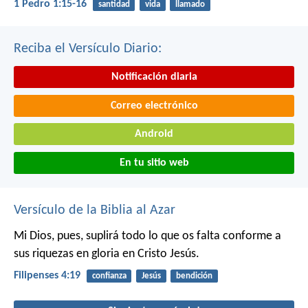
1 Pedro 1:15-16
santidad
vida
llamado
Reciba el Versículo Diario:
Notificación diaria
Correo electrónico
Android
En tu sitio web
Versículo de la Biblia al Azar
Mi Dios, pues, suplirá todo lo que os falta conforme a
sus riquezas en gloria en Cristo Jesús.
Filipenses 4:19
confianza
Jesús
bendición