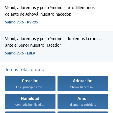
Venid, adoremos y postrémonos;
arrodillémonos
delante de Jehová, nuestro hacedor.
Salmo 95:6 - RVR95
Venid, adoremos y postrémonos;
doblemos la rodilla
ante el Señor nuestro Hacedor.
Salmo 95:6 - LBLA
Temas relacionados
Creación
Adoración
En el principio creó...
Jehová, tú eres mi...
Humildad
Amor
Con toda humildad y...
El amor es sufrido...