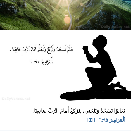
تَعَالَوْا نَسْجُدُ وَنَنْحَنِي، لِنَرْكَعْ أَمَامَ الرَّبِّ صَانِعِنَا.
اَلْمَزَامِيرُ ٩٥:‏٦ - KEH