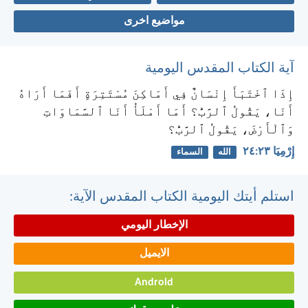
مواضيع اخرى
آية الكتاب المقدس اليومية
إِذَا ٱخْتَبَأَ إِنْسَانٌ فِي أَمَاكِنَ مُسْتَتِرَةٍ أَفَمَا أَرَاهُ
أَنَا، يَقُولُ ٱلرَّبُّ؟ أَمَا أَمْلَأُ أَنَا ٱلسَّمَاوَاتِ
وَٱلْأَرْضَ، يَقُولُ ٱلرَّبُّ؟
إِرْمِيَا ٢٣:‏٢٤
الله
السماء
استلم أيتك اليومية الكتاب المقدس الآية:
الإخطار اليومي
الايميل
Android