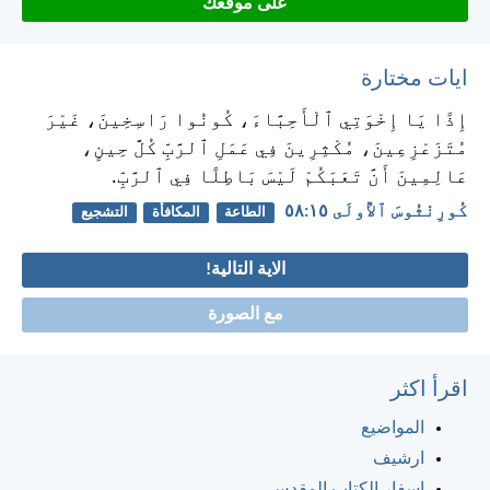
على موقعك
ايات مختارة
إِذًا يَا إِخْوَتِي ٱلْأَحِبَّاءَ، كُونُوا رَاسِخِينَ، غَيْرَ
مُتَزَعْزِعِينَ، مُكْثِرِينَ فِي عَمَلِ ٱلرَّبِّ كُلَّ حِينٍ،
عَالِمِينَ أَنَّ تَعَبَكُمْ لَيْسَ بَاطِلًا فِي ٱلرَّبِّ.
كُورِنْثُوسَ ٱلأُولَى ١٥:‏٥٨
الطاعة
المكافأة
التشجيع
الاية التالية!
مع الصورة
اقرأ اكثر
المواضيع
ارشيف