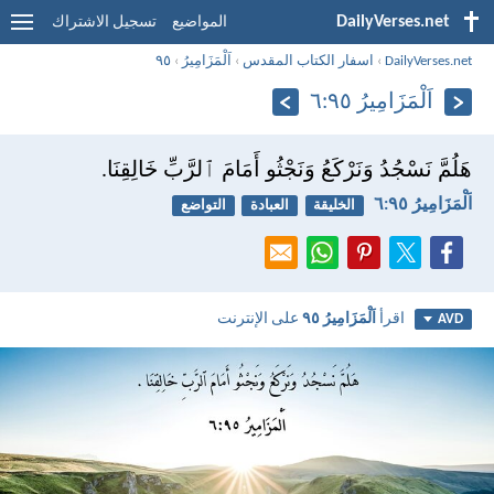
DailyVerses.net
المواضيع
تسجيل الاشتراك
DailyVerses.net
›
اسفار الكتاب المقدس
›
اَلْمَزَامِيرُ
›
٩٥
اَلْمَزَامِيرُ ٩٥:‏٦
هَلُمَّ نَسْجُدُ وَنَرْكَعُ وَنَجْثُو أَمَامَ ٱلرَّبِّ خَالِقِنَا.
اَلْمَزَامِيرُ ٩٥:‏٦
الخليقة
العبادة
التواضع
اقرأ
اَلْمَزَامِيرُ ٩٥
على الإنترنت
AVD