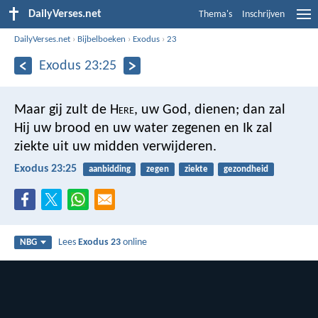
DailyVerses.net
Thema's
Inschrijven
DailyVerses.net
›
Bijbelboeken
›
Exodus
›
23
Exodus 23:25
Maar gij zult de H
ere
, uw God, dienen; dan zal
Hij uw brood en uw water zegenen en Ik zal
ziekte uit uw midden verwijderen.
Exodus 23:25
aanbidding
zegen
ziekte
gezondheid
Lees
Exodus 23
online
NBG