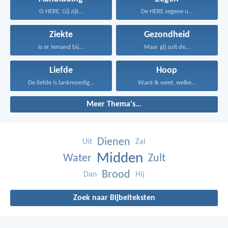
O HERE, Gij zijt...
De HERE zegene u...
Ziekte
Gezondheid
Is er iemand bij...
Maar gij zult de...
Liefde
Hoop
De liefde is lankmoedig...
Want Ik weet, welke...
Meer Thema's...
Dienen
Uit
Zal
Midden
Water
Zult
Brood
Dan
Hij
Zoek naar Bijbelteksten